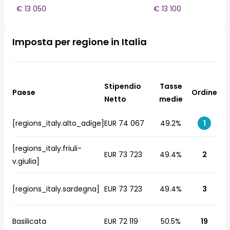
€ 13 050
€ 13 100
Imposta per regione in Italia
Stipendio
Tasse
Paese
Ordine
Netto
medie
[regions_italy.alto_adige]
EUR 74 067
49.2%
1
[regions_italy.friuli-
EUR 73 723
49.4%
2
v.giulia]
[regions_italy.sardegna]
EUR 73 723
49.4%
3
Basilicata
EUR 72 119
50.5%
19