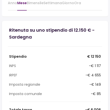
Anno
Mese
Bimensile
Settimana
Giorno
Ora
Ritenuta su uno stipendio di 12.150 € -
Sardegna
Stipendio
€ 12 150
INPS
-€ 1 117
IRPEF
-€ 4 655
Imposta regionale
-€ 149
Imposta comunale
-€ 85
Totale tasse
-€ 6 006