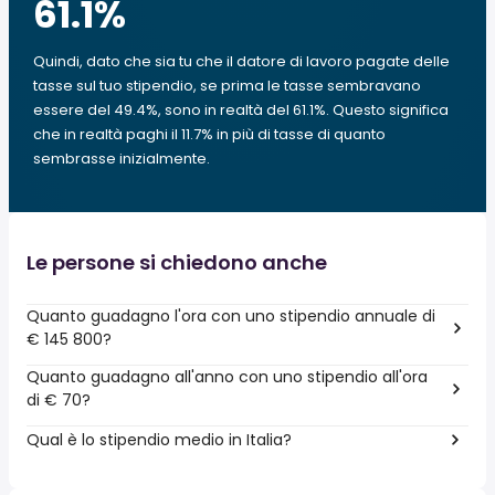
61.1
%
Quindi, dato che sia tu che il datore di lavoro pagate delle
tasse sul tuo stipendio, se prima le tasse sembravano
essere del 49.4%, sono in realtà del 61.1%. Questo significa
che in realtà paghi il 11.7% in più di tasse di quanto
sembrasse inizialmente.
Le persone si chiedono anche
Quanto guadagno l'ora con uno stipendio annuale di
€ 145 800?
Quanto guadagno all'anno con uno stipendio all'ora
di € 70?
Qual è lo stipendio medio in Italia?