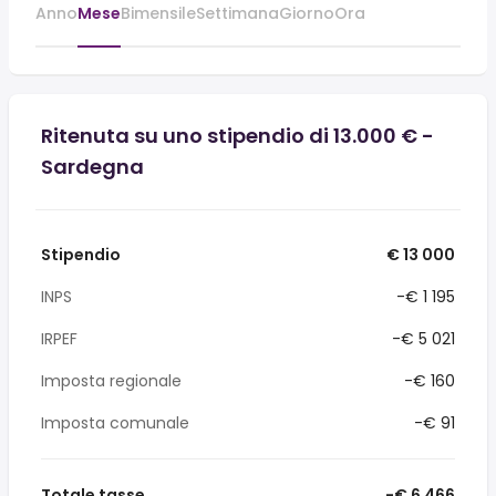
Anno
Mese
Bimensile
Settimana
Giorno
Ora
Ritenuta su uno stipendio di 13.000 € -
Sardegna
Stipendio
€ 13 000
INPS
-€ 1 195
IRPEF
-€ 5 021
Imposta regionale
-€ 160
Imposta comunale
-€ 91
Totale tasse
-€ 6 466