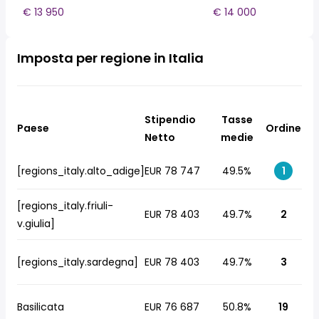
€ 13 950
€ 14 000
Imposta per regione in Italia
Stipendio
Tasse
Paese
Ordine
Netto
medie
[regions_italy.alto_adige]
EUR 78 747
49.5%
1
[regions_italy.friuli-
EUR 78 403
49.7%
2
v.giulia]
[regions_italy.sardegna]
EUR 78 403
49.7%
3
Basilicata
EUR 76 687
50.8%
19