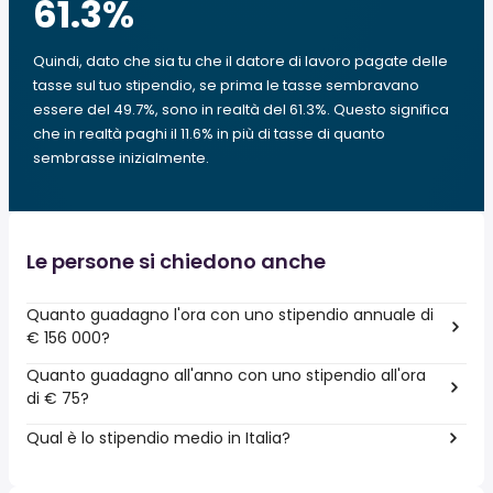
61.3
%
Quindi, dato che sia tu che il datore di lavoro pagate delle
tasse sul tuo stipendio, se prima le tasse sembravano
essere del 49.7%, sono in realtà del 61.3%. Questo significa
che in realtà paghi il 11.6% in più di tasse di quanto
sembrasse inizialmente.
Le persone si chiedono anche
Quanto guadagno l'ora con uno stipendio annuale di
€ 156 000?
Quanto guadagno all'anno con uno stipendio all'ora
di € 75?
Qual è lo stipendio medio in Italia?