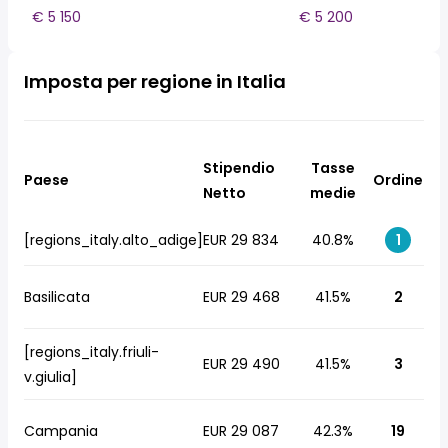
€ 5 150
€ 5 200
Imposta per regione in Italia
Stipendio
Tasse
Paese
Ordine
Netto
medie
[regions_italy.alto_adige]
EUR 29 834
40.8%
1
Basilicata
EUR 29 468
41.5%
2
[regions_italy.friuli-
EUR 29 490
41.5%
3
v.giulia]
Campania
EUR 29 087
42.3%
19