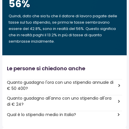
56
%
Quindi, dato che sia tu che il datore di lavoro pagate delle
tasse sul tuo stipendio, se prima le tasse sembravano
essere del 42.8%, sono in realtà del 56%. Questo significa
che in realtà paghi il 13.2% in più di tasse di quanto
sembrasse inizialmente.
Le persone si chiedono anche
Quanto guadagno l'ora con uno stipendio annuale di
€ 50 400?
Quanto guadagno all'anno con uno stipendio all'ora
di € 24?
Qual è lo stipendio medio in Italia?