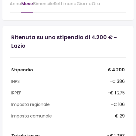
Anno
Mese
Bimensile
Settimana
Giorno
Ora
Ritenuta su uno stipendio di 4.200 € -
Lazio
Stipendio
€ 4 200
INPS
-€ 386
IRPEF
-€ 1 275
Imposta regionale
-€ 106
Imposta comunale
-€ 29
Totale tasse
-€ 1 797