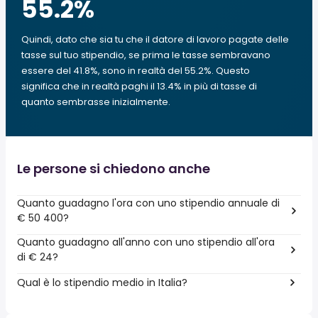
55.2
%
Quindi, dato che sia tu che il datore di lavoro pagate delle
tasse sul tuo stipendio, se prima le tasse sembravano
essere del 41.8%, sono in realtà del 55.2%. Questo
significa che in realtà paghi il 13.4% in più di tasse di
quanto sembrasse inizialmente.
Le persone si chiedono anche
Quanto guadagno l'ora con uno stipendio annuale di
€ 50 400?
Quanto guadagno all'anno con uno stipendio all'ora
di € 24?
Qual è lo stipendio medio in Italia?