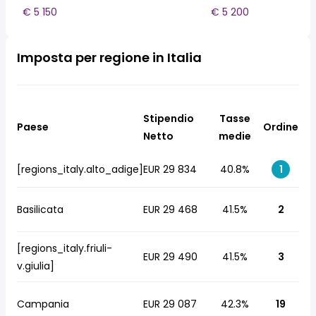
€ 5 150
€ 5 200
Imposta per regione in Italia
Stipendio
Tasse
Paese
Ordine
Netto
medie
[regions_italy.alto_adige]
EUR 29 834
40.8%
1
Basilicata
EUR 29 468
41.5%
2
[regions_italy.friuli-
EUR 29 490
41.5%
3
v.giulia]
Campania
EUR 29 087
42.3%
19