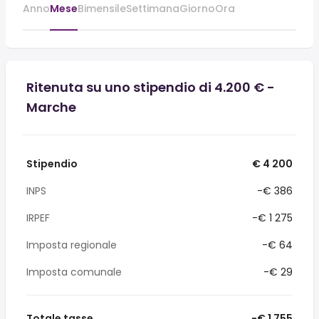
Anno
Mese
Bimensile
Settimana
Giorno
Ora
Ritenuta su uno stipendio di 4.200 € -
Marche
Stipendio
€ 4 200
INPS
-€ 386
IRPEF
-€ 1 275
Imposta regionale
-€ 64
Imposta comunale
-€ 29
Totale tasse
-€ 1 755