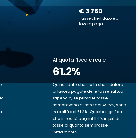
€ 3 780
Tasse che il datore di
lavoro paga
Aliquota fiscale reale
61.2
%
o
Quindi, dato che sia tu che il datore
di lavoro pagate delle tasse sul tuo
uo
stipendio, se prima le tasse
sembravano essere del 49.6%, sono
a
in realtà del 61.2%. Questo significa
che in realtà paghi il 11.6% in più di
tasse di quanto sembrasse
inizialmente.