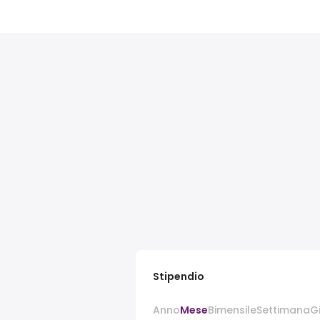
Stipendio
Anno
Mese
Bimensile
Settimana
G