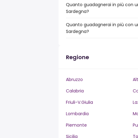
Quanto guadagnerai in più con un 
Sardegna?
Quanto guadagnerai in più con un 
Sardegna?
Regione
Abruzzo
Al
Calabria
C
Friuli-V.Giulia
La
Lombardia
M
Piemonte
Pu
Sicilia
T