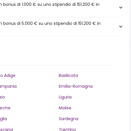
bonus di 1.000 € su uno stipendio di 151.200 € in
bonus di 5.000 € su uno stipendio di 151.200 € in
to Adige
Basilicata
ampania
Emilia-Romagna
zio
Liguria
arche
Molise
glia
Sardegna
oscana
Trentino