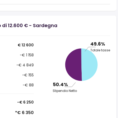
o di 12.600 € - Sardegna
49.6%
€ 12 600
Totale tasse
-€ 1 158
-€ 4 849
-€ 155
50.4%
-€ 88
Stipendio Netto
-€ 6 250
*€ 6 350