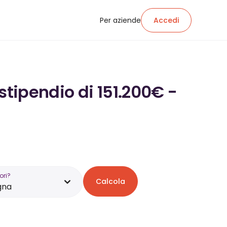
Per aziende
Accedi
stipendio di 151.200€ -
ori?
Calcola
gna