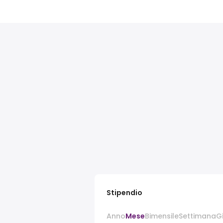
Stipendio
Anno
Mese
Bimensile
Settimana
G