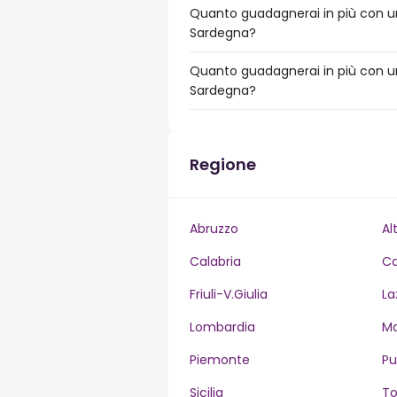
Quanto guadagnerai in più con un 
Sardegna?
Quanto guadagnerai in più con un
Sardegna?
Regione
Abruzzo
Al
Calabria
C
Friuli-V.Giulia
La
Lombardia
M
Piemonte
Pu
Sicilia
T