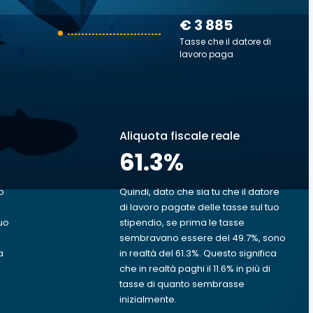
€ 3 885
Tasse che il datore di
lavoro paga
Aliquota fiscale reale
61.3
%
o
Quindi, dato che sia tu che il datore
di lavoro pagate delle tasse sul tuo
uo
stipendio, se prima le tasse
sembravano essere del 49.7%, sono
a
in realtà del 61.3%. Questo significa
che in realtà paghi il 11.6% in più di
tasse di quanto sembrasse
inizialmente.