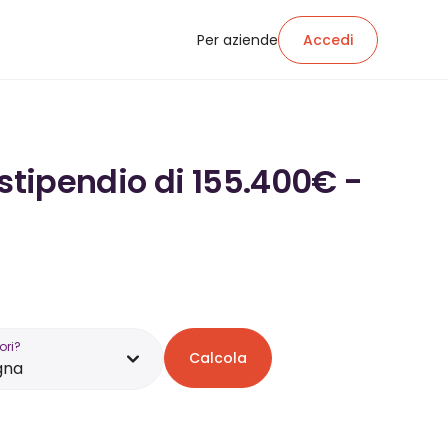
Per aziende
Accedi
 stipendio di 155.400€ -
ori?
Calcola
gna