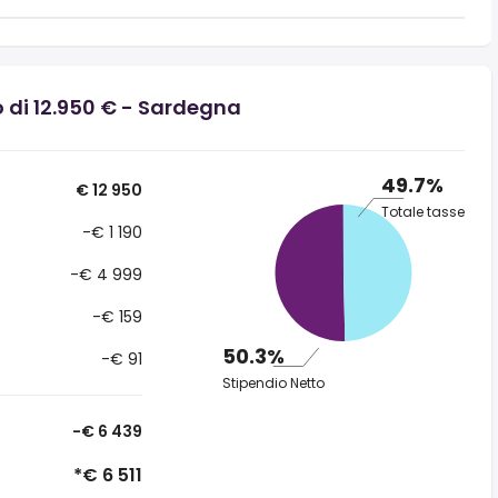
o di 12.950 € - Sardegna
49.7%
€ 12 950
Totale tasse
-€ 1 190
-€ 4 999
-€ 159
50.3%
-€ 91
Stipendio Netto
-€ 6 439
*€ 6 511