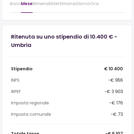
Anno
Mese
Bimensile
Settimana
Giorno
Ora
Ritenuta su uno stipendio di 10.400 € -
Umbria
Stipendio
€ 10 400
INPS
-€ 956
IRPEF
-€ 3 903
Imposta regionale
-€ 176
Imposta comunale
-€ 73
Totale tasse
-€ 5 107