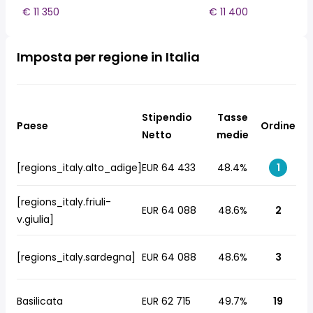
€ 11 350
€ 11 400
Imposta per regione in Italia
Stipendio
Tasse
Paese
Ordine
Netto
medie
[regions_italy.alto_adige]
EUR 64 433
48.4%
1
[regions_italy.friuli-
EUR 64 088
48.6%
2
v.giulia]
[regions_italy.sardegna]
EUR 64 088
48.6%
3
Basilicata
EUR 62 715
49.7%
19