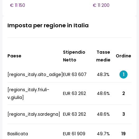
€ 11 150
€ 11 200
Imposta per regione in Italia
Stipendio
Tasse
Paese
Ordine
Netto
medie
[regions_italy.alto_adige]
EUR 63 607
48.3%
1
[regions_italy.friuli-
EUR 63 262
48.6%
2
v.giulia]
[regions_italy.sardegna]
EUR 63 262
48.6%
3
Basilicata
EUR 61 909
49.7%
19