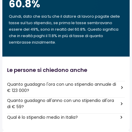
60.8
%
Quindi, dato che sia tu che il datore di lavoro pagate delle
tasse sul tuo stipendio, se prima le tasse sembravano
essere del 49%, sono in realtà del 60.8%. Questo significa
che in realtà paghi il 11.8% in più di tasse di quanto
sembrasse inizialmente.
Le persone si chiedono anche
Quanto guadagno l'ora con uno stipendio annuale di
€ 123 000?
Quanto guadagno all'anno con uno stipendio all'ora
di € 59?
Qual è lo stipendio medio in Italia?