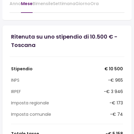
Anno
Mese
Bimensile
Settimana
Giorno
Ora
Ritenuta su uno stipendio di 10.500 € -
Toscana
Stipendio
€ 10 500
INPS
-€ 965
IRPEF
-€ 3 946
Imposta regionale
-€ 173
Imposta comunale
-€ 74
Totale tasse
-€ 5 158