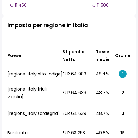
€ 11 450
€ 11 500
Imposta per regione in Italia
Stipendio
Tasse
Paese
Ordine
Netto
medie
[regions_italy.alto_adige]
EUR 64 983
48.4%
1
[regions_italy.friuli-
EUR 64 639
48.7%
2
v.giulia]
[regions_italy.sardegna]
EUR 64 639
48.7%
3
Basilicata
EUR 63 253
49.8%
19