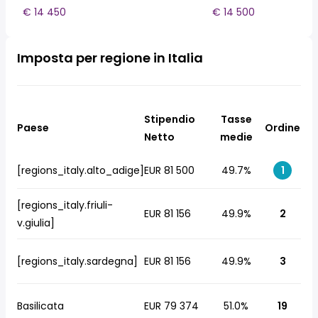
€ 14 450
€ 14 500
Imposta per regione in Italia
Stipendio
Tasse
Paese
Ordine
Netto
medie
[regions_italy.alto_adige]
EUR 81 500
49.7%
1
[regions_italy.friuli-
EUR 81 156
49.9%
2
v.giulia]
[regions_italy.sardegna]
EUR 81 156
49.9%
3
Basilicata
EUR 79 374
51.0%
19