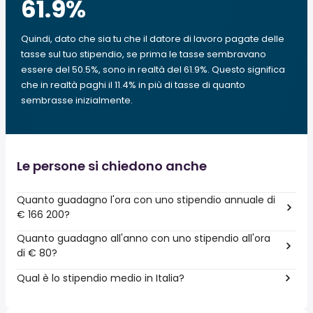
61.9
%
Quindi, dato che sia tu che il datore di lavoro pagate delle
tasse sul tuo stipendio, se prima le tasse sembravano
essere del 50.5%, sono in realtà del 61.9%. Questo significa
che in realtà paghi il 11.4% in più di tasse di quanto
sembrasse inizialmente.
Le persone si chiedono anche
Quanto guadagno l'ora con uno stipendio annuale di
€ 166 200?
Quanto guadagno all'anno con uno stipendio all'ora
di € 80?
Qual è lo stipendio medio in Italia?