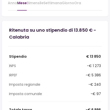
Anno
Mese
Bimensile
Settimana
Giorno
Ora
Ritenuta su uno stipendio di 13.850 € -
Calabria
Stipendio
€ 13 850
INPS
-€ 1 273
IRPEF
-€ 5 386
Imposta regionale
-€ 240
Imposta comunale
-€ 97
Totale tasse
-€ 6 996