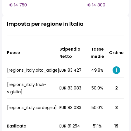
€ 14 750
€ 14 800
Imposta per regione in Italia
Stipendio
Tasse
Paese
Ordine
Netto
medie
[regions_italy.alto_adige]
EUR 83 427
49.8%
1
[regions_italy.friuli-
EUR 83 083
50.0%
2
v.giulia]
[regions_italy.sardegna]
EUR 83 083
50.0%
3
Basilicata
EUR 81 254
51.1%
19