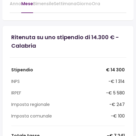
Anno
Mese
Bimensile
Settimana
Giorno
Ora
Ritenuta su uno stipendio di 14.300 € -
Calabria
Stipendio
€ 14 300
INPS
-€ 1 314
IRPEF
-€ 5 580
Imposta regionale
-€ 247
Imposta comunale
-€ 100
Totale tasse
-€ 7 241