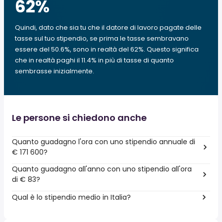
62
%
Quindi, dato che sia tu che il datore di lavoro pagate delle
tasse sul tuo stipendio, se prima le tasse sembravano
essere del 50.6%, sono in realtà del 62%. Questo significa
che in realtà paghi il 11.4% in più di tasse di quanto
sembrasse inizialmente.
Le persone si chiedono anche
Quanto guadagno l'ora con uno stipendio annuale di
€ 171 600?
Quanto guadagno all'anno con uno stipendio all'ora
di € 83?
Qual è lo stipendio medio in Italia?