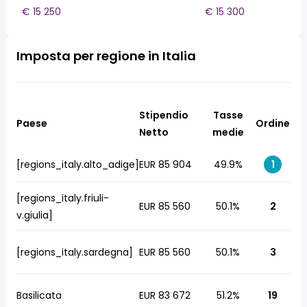
€ 15 250
€ 15 300
Imposta per regione in Italia
Stipendio
Tasse
Paese
Ordine
Netto
medie
[regions_italy.alto_adige]
EUR 85 904
49.9%
1
[regions_italy.friuli-
EUR 85 560
50.1%
2
v.giulia]
[regions_italy.sardegna]
EUR 85 560
50.1%
3
Basilicata
EUR 83 672
51.2%
19