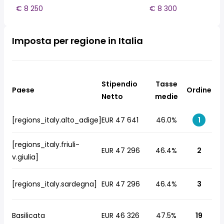
€ 8 250
€ 8 300
Imposta per regione in Italia
Stipendio
Tasse
Paese
Ordine
Netto
medie
[regions_italy.alto_adige]
EUR 47 641
46.0%
1
[regions_italy.friuli-
EUR 47 296
46.4%
2
v.giulia]
[regions_italy.sardegna]
EUR 47 296
46.4%
3
Basilicata
EUR 46 326
47.5%
19