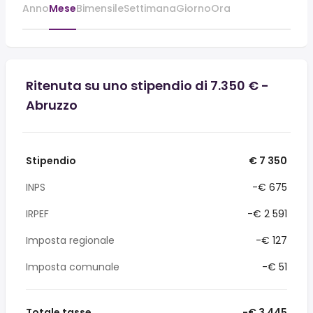
Anno
Mese
Bimensile
Settimana
Giorno
Ora
Ritenuta su uno stipendio di 7.350 € -
Abruzzo
Stipendio
€ 7 350
INPS
-€ 675
IRPEF
-€ 2 591
Imposta regionale
-€ 127
Imposta comunale
-€ 51
Totale tasse
-€ 3 445