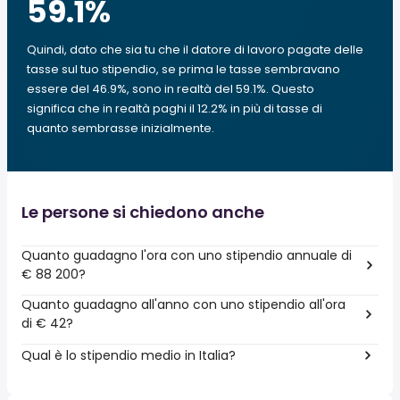
59.1
%
Quindi, dato che sia tu che il datore di lavoro pagate delle
tasse sul tuo stipendio, se prima le tasse sembravano
essere del 46.9%, sono in realtà del 59.1%. Questo
significa che in realtà paghi il 12.2% in più di tasse di
quanto sembrasse inizialmente.
Le persone si chiedono anche
Quanto guadagno l'ora con uno stipendio annuale di
€ 88 200?
Quanto guadagno all'anno con uno stipendio all'ora
di € 42?
Qual è lo stipendio medio in Italia?