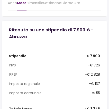
Anno
Mese
Bimensile
Settimana
Giorno
Ora
Ritenuta su uno stipendio di 7.900 € -
Abruzzo
Stipendio
€ 7 900
INPS
-€ 726
IRPEF
-€ 2 828
Imposta regionale
-€ 137
Imposta comunale
-€ 55
Totale tasse
-€ 3 746