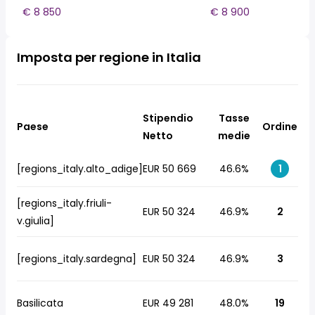
€ 8 850
€ 8 900
Imposta per regione in Italia
Stipendio
Tasse
Paese
Ordine
Netto
medie
[regions_italy.alto_adige]
EUR 50 669
46.6%
1
[regions_italy.friuli-
EUR 50 324
46.9%
2
v.giulia]
[regions_italy.sardegna]
EUR 50 324
46.9%
3
Basilicata
EUR 49 281
48.0%
19