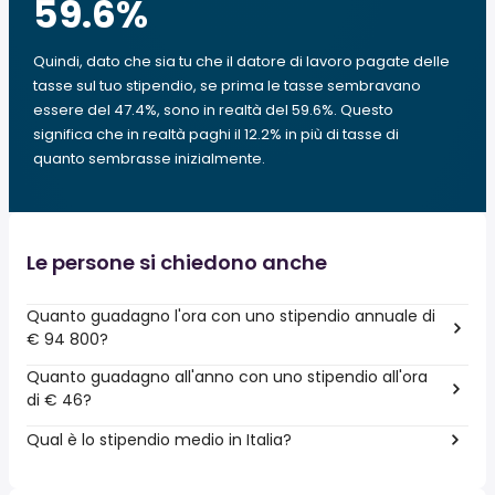
59.6
%
Quindi, dato che sia tu che il datore di lavoro pagate delle
tasse sul tuo stipendio, se prima le tasse sembravano
essere del 47.4%, sono in realtà del 59.6%. Questo
significa che in realtà paghi il 12.2% in più di tasse di
quanto sembrasse inizialmente.
Le persone si chiedono anche
Quanto guadagno l'ora con uno stipendio annuale di
€ 94 800?
Quanto guadagno all'anno con uno stipendio all'ora
di € 46?
Qual è lo stipendio medio in Italia?