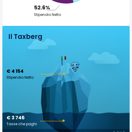
52.6%
Stipendio Netto
Il Taxberg
€ 4 154
Stipendio Netto
€ 3 746
Tasse che paghi