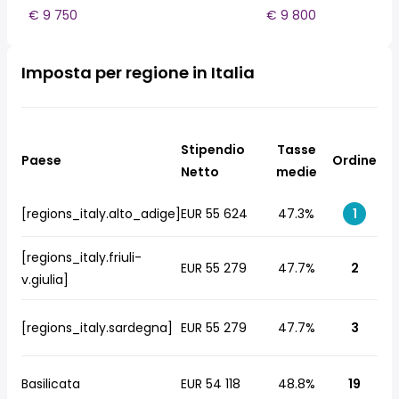
€ 9 750
€ 9 800
Imposta per regione in Italia
Stipendio
Tasse
Paese
Ordine
Netto
medie
[regions_italy.alto_adige]
EUR 55 624
47.3%
1
[regions_italy.friuli-
EUR 55 279
47.7%
2
v.giulia]
[regions_italy.sardegna]
EUR 55 279
47.7%
3
Basilicata
EUR 54 118
48.8%
19