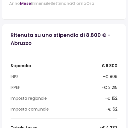
Anno
Mese
Bimensile
Settimana
Giorno
Ora
Ritenuta su uno stipendio di 8.800 € -
Abruzzo
Stipendio
€ 8 800
INPS
-€ 809
IRPEF
-€ 3 215
Imposta regionale
-€ 152
Imposta comunale
-€ 62
Totale tasse
-€ 4 237