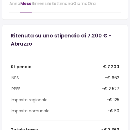
Anno
Mese
Bimensile
Settimana
Giorno
Ora
Ritenuta su uno stipendio di 7.200 € -
Abruzzo
Stipendio
€ 7 200
INPS
-€ 662
IRPEF
-€ 2 527
Imposta regionale
-€ 125
Imposta comunale
-€ 50
Totale tasse
-€ 3 363