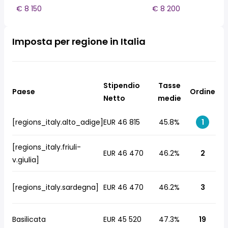
€ 8 150
€ 8 200
Imposta per regione in Italia
Stipendio
Tasse
Paese
Ordine
Netto
medie
[regions_italy.alto_adige]
EUR 46 815
45.8%
1
[regions_italy.friuli-
EUR 46 470
46.2%
2
v.giulia]
[regions_italy.sardegna]
EUR 46 470
46.2%
3
Basilicata
EUR 45 520
47.3%
19