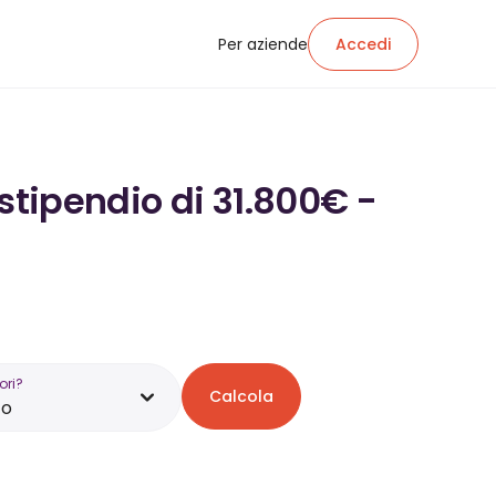
Per aziende
Accedi
stipendio di 31.800€ -
ori?
Calcola
zo