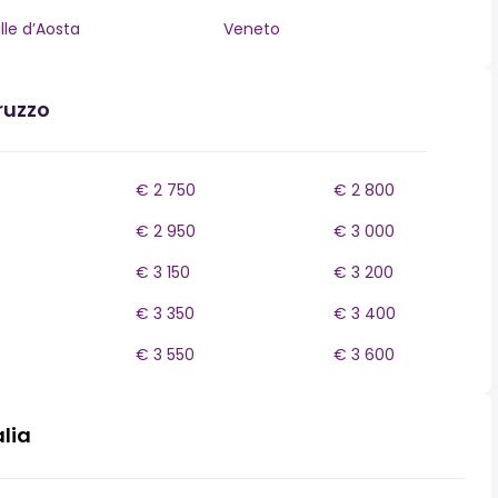
lle d’Aosta
Veneto
ruzzo
€ 2 750
€ 2 800
€ 2 950
€ 3 000
€ 3 150
€ 3 200
€ 3 350
€ 3 400
€ 3 550
€ 3 600
alia