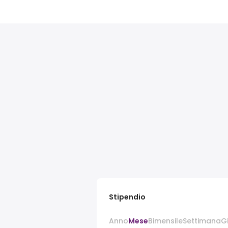
Stipendio
Anno
Mese
Bimensile
Settimana
G