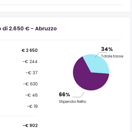
 di 2.650 € - Abruzzo
34%
€ 2 650
Totale tasse
-€ 244
-€ 37
-€ 630
66%
-€ 46
Stipendio Netto
-€ 19
-€ 902