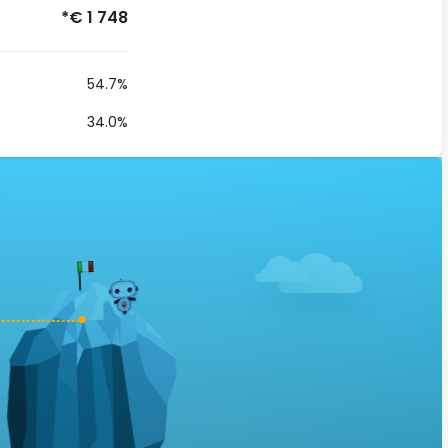
*€ 1 748
54.7%
34.0%