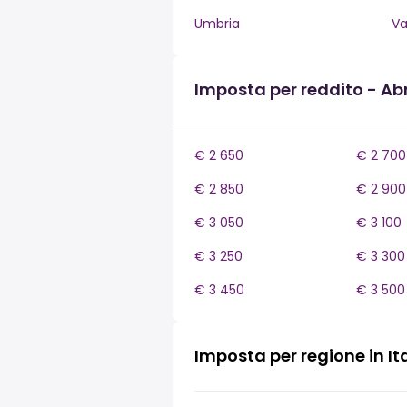
Umbria
Va
Imposta per reddito - Ab
€ 2 650
€ 2 700
€ 2 850
€ 2 900
€ 3 050
€ 3 100
€ 3 250
€ 3 300
€ 3 450
€ 3 500
Imposta per regione in It