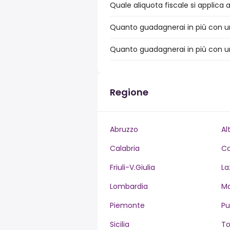
Quale aliquota fiscale si applica 
Quanto guadagnerai in più con un 
Quanto guadagnerai in più con un
Regione
Abruzzo
Al
Calabria
C
Friuli-V.Giulia
La
Lombardia
M
Piemonte
Pu
Sicilia
T