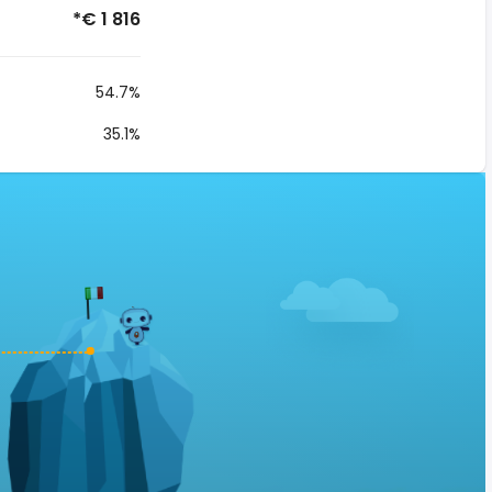
*€ 1 816
54.7%
35.1%