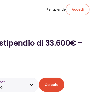
Per aziende
Accedi
 stipendio di 33.600€ -
ori?
Calcola
zo