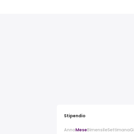
Stipendio
Anno
Mese
Bimensile
Settimana
G