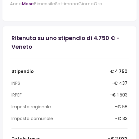
Anno
Mese
Bimensile
Settimana
Giorno
Ora
Ritenuta su uno stipendio di 4.750 € -
Veneto
Stipendio
€ 4 750
INPS
-€ 437
IRPEF
-€ 1 503
Imposta regionale
-€ 58
Imposta comunale
-€ 33
Totale tasse
-€ 2 032