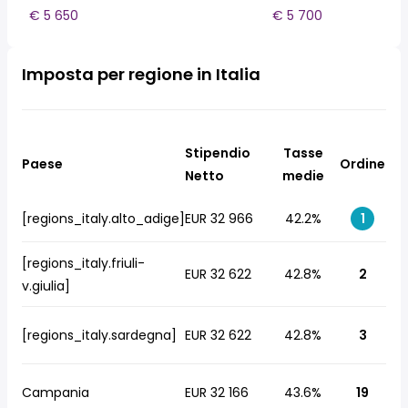
€ 5 650
€ 5 700
Imposta per regione in Italia
Stipendio
Tasse
Paese
Ordine
Netto
medie
[regions_italy.alto_adige]
EUR 32 966
42.2%
1
[regions_italy.friuli-
EUR 32 622
42.8%
2
v.giulia]
[regions_italy.sardegna]
EUR 32 622
42.8%
3
Campania
EUR 32 166
43.6%
19