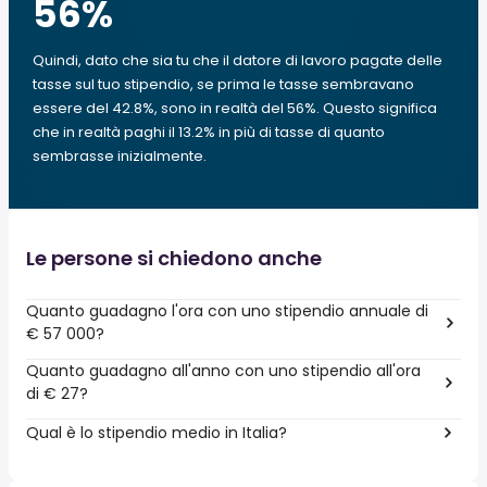
56
%
Quindi, dato che sia tu che il datore di lavoro pagate delle
tasse sul tuo stipendio, se prima le tasse sembravano
essere del 42.8%, sono in realtà del 56%. Questo significa
che in realtà paghi il 13.2% in più di tasse di quanto
sembrasse inizialmente.
Le persone si chiedono anche
Quanto guadagno l'ora con uno stipendio annuale di
€ 57 000?
Quanto guadagno all'anno con uno stipendio all'ora
di € 27?
Qual è lo stipendio medio in Italia?