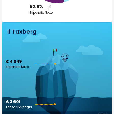
52.9%
Stipendio Netto
Il Taxberg
€ 4 049
Stipendio Netto
€ 3 601
Tasse che paghi