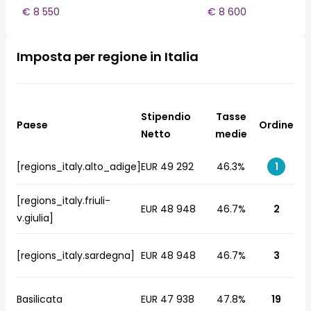
€ 8 550
€ 8 600
Imposta per regione in Italia
Stipendio
Tasse
Paese
Ordine
Netto
medie
[regions_italy.alto_adige]
EUR 49 292
46.3%
1
[regions_italy.friuli-
EUR 48 948
46.7%
2
v.giulia]
[regions_italy.sardegna]
EUR 48 948
46.7%
3
Basilicata
EUR 47 938
47.8%
19