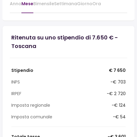
Anno
Mese
Bimensile
Settimana
Giorno
Ora
Ritenuta su uno stipendio di 7.650 € -
Toscana
Stipendio
€ 7 650
INPS
-€ 703
IRPEF
-€ 2 720
Imposta regionale
-€ 124
Imposta comunale
-€ 54
Totale tasse
-€ 3 601