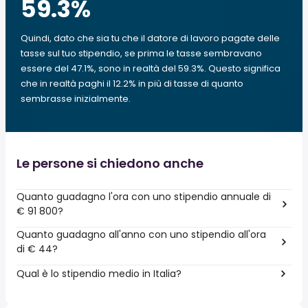
59.3
%
Quindi, dato che sia tu che il datore di lavoro pagate delle
tasse sul tuo stipendio, se prima le tasse sembravano
essere del 47.1%, sono in realtà del 59.3%. Questo significa
che in realtà paghi il 12.2% in più di tasse di quanto
sembrasse inizialmente.
Le persone si chiedono anche
Quanto guadagno l'ora con uno stipendio annuale di
€ 91 800?
Quanto guadagno all'anno con uno stipendio all'ora
di € 44?
Qual è lo stipendio medio in Italia?