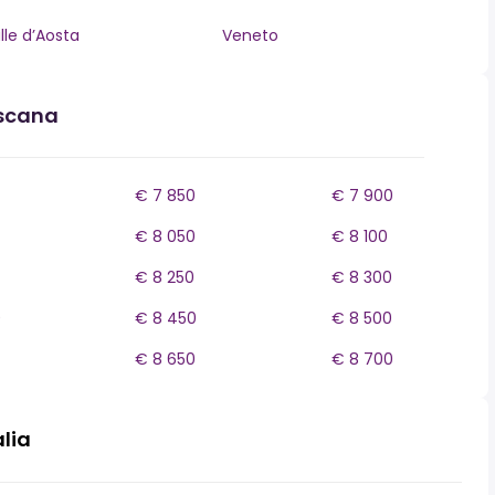
lle d’Aosta
Veneto
oscana
€ 7 850
€ 7 900
€ 8 050
€ 8 100
€ 8 250
€ 8 300
0
€ 8 450
€ 8 500
€ 8 650
€ 8 700
alia