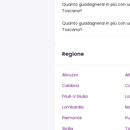
Quanto guadagnerai in più con un
Toscana?
Quanto guadagnerai in più con un
Toscana?
Regione
Abruzzo
Al
Calabria
C
Friuli-V.Giulia
La
Lombardia
M
Piemonte
Pu
Sicilia
T