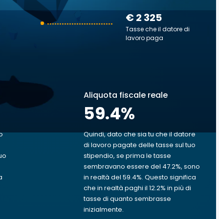
€ 2 325
Tasse che il datore di
lavoro paga
Aliquota fiscale reale
59.4
%
o
Quindi, dato che sia tu che il datore
di lavoro pagate delle tasse sul tuo
uo
stipendio, se prima le tasse
sembravano essere del 47.2%, sono
a
in realtà del 59.4%. Questo significa
che in realtà paghi il 12.2% in più di
tasse di quanto sembrasse
inizialmente.