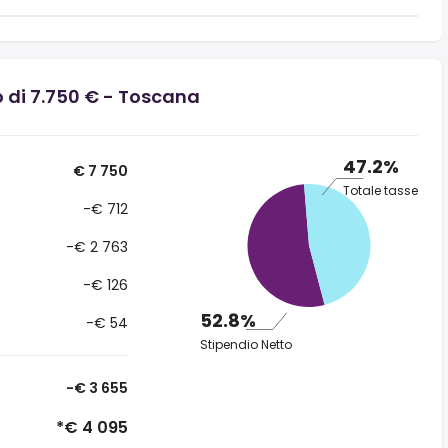
o di 7.750 € - Toscana
47.2%
€ 7 750
Totale tasse
-€ 712
-€ 2 763
-€ 126
52.8%
-€ 54
Stipendio Netto
-€ 3 655
*€ 4 095