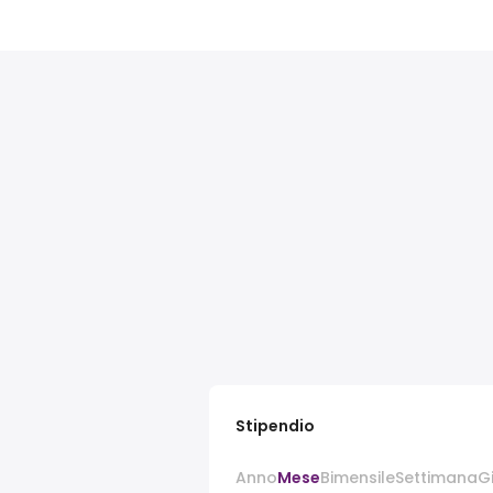
Stipendio
Anno
Mese
Bimensile
Settimana
G