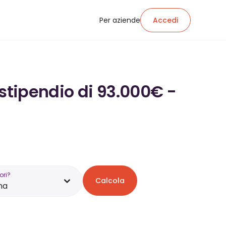
Per aziende
Accedi
 stipendio di 93.000€ -
ori?
Calcola
na