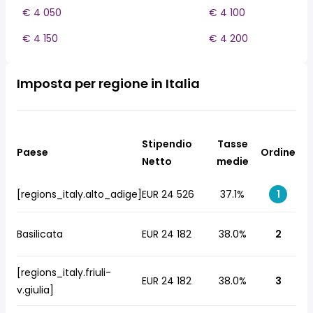
€ 4 050
€ 4 100
€ 4 150
€ 4 200
Imposta per regione in Italia
Stipendio
Tasse
Paese
Ordine
Netto
medie
[regions_italy.alto_adige]
EUR 24 526
37.1%
1
Basilicata
EUR 24 182
38.0%
2
[regions_italy.friuli-
EUR 24 182
38.0%
3
v.giulia]