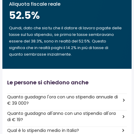
Aliquota fiscale reale
52.5
%
Quindi, dato che sia tu che il datore di lavoro pagate delle
tasse sul tuo stipendio, se prima le tasse sembravano
essere del 38.3%, sono in realtà del 52.5%. Questo
significa che in realtà paghi il 14.2% in più di tasse di
quanto sembrasse inizialmente.
Le persone si chiedono anche
Quanto guadagno l'ora con uno stipendio annuale di
€ 39 000?
Quanto guadagno all'anno con uno stipendio all'ora
di € 19?
Qual è lo stipendio medio in Italia?