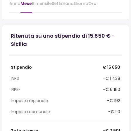
Anno
Mese
Bimensile
Settimana
Giorno
Ora
Ritenuta su uno stipendio di 15.650 € -
Sicilia
Stipendio
€ 15 650
INPS
-€ 1 438
IRPEF
-€ 6 160
Imposta regionale
-€ 192
Imposta comunale
-€ 110
Totale tasse
-€ 7 901