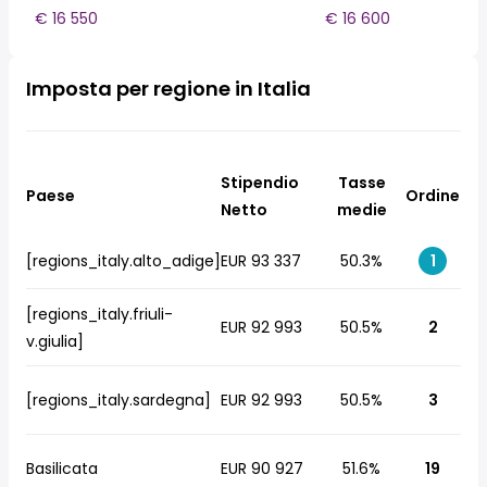
€ 16 550
€ 16 600
Imposta per regione in Italia
Stipendio
Tasse
Paese
Ordine
Netto
medie
[regions_italy.alto_adige]
EUR 93 337
50.3%
1
[regions_italy.friuli-
EUR 92 993
50.5%
2
v.giulia]
[regions_italy.sardegna]
EUR 92 993
50.5%
3
Basilicata
EUR 90 927
51.6%
19