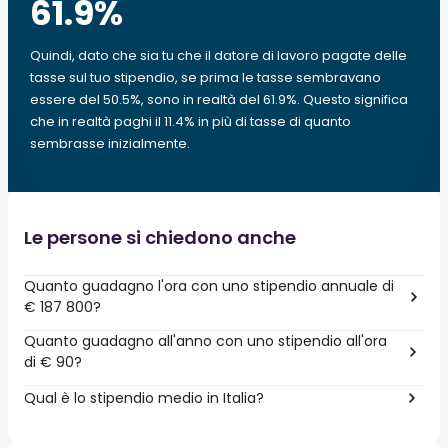
61.9
%
Quindi, dato che sia tu che il datore di lavoro pagate delle
tasse sul tuo stipendio, se prima le tasse sembravano
essere del 50.5%, sono in realtà del 61.9%. Questo significa
che in realtà paghi il 11.4% in più di tasse di quanto
sembrasse inizialmente.
Le persone si chiedono anche
Quanto guadagno l'ora con uno stipendio annuale di
€ 187 800?
Quanto guadagno all'anno con uno stipendio all'ora
di € 90?
Qual è lo stipendio medio in Italia?