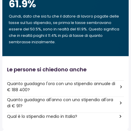
61.9
%
Quindi, dato che sia tu che il datore di lavoro pagate delle
tasse sul tuo stipendio, se prima le tasse sembravano
essere del 50.5%, sono in realtà del 61.9%. Questo significa
che in realtà paghi il 11.4% in più di tasse di quanto
sembrasse inizialmente.
Le persone si chiedono anche
Quanto guadagno l'ora con uno stipendio annuale di
€ 188 400?
Quanto guadagno all'anno con uno stipendio all'ora
di € 91?
Qual è lo stipendio medio in Italia?