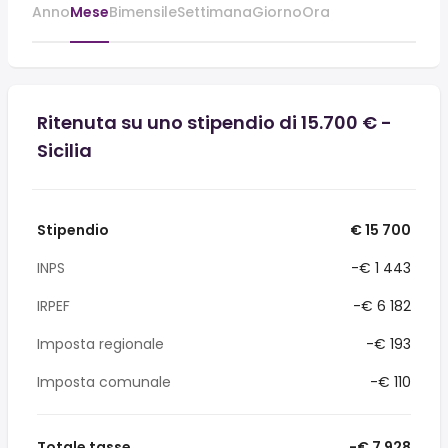
Anno
Mese
Bimensile
Settimana
Giorno
Ora
Ritenuta su uno stipendio di 15.700 € -
Sicilia
Stipendio
€ 15 700
INPS
-€ 1 443
IRPEF
-€ 6 182
Imposta regionale
-€ 193
Imposta comunale
-€ 110
Totale tasse
-€ 7 928