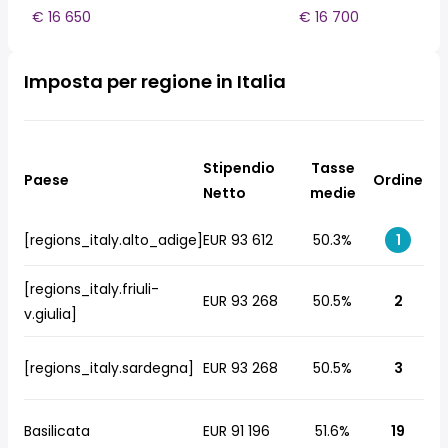
€ 16 650
€ 16 700
Imposta per regione in Italia
Stipendio
Tasse
Paese
Ordine
Netto
medie
[regions_italy.alto_adige]
EUR 93 612
50.3%
1
[regions_italy.friuli-
EUR 93 268
50.5%
2
v.giulia]
[regions_italy.sardegna]
EUR 93 268
50.5%
3
Basilicata
EUR 91 196
51.6%
19