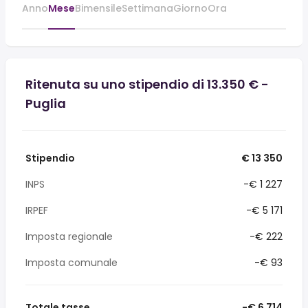
Anno
Mese
Bimensile
Settimana
Giorno
Ora
Ritenuta su uno stipendio di 13.350 € -
Puglia
Stipendio
€ 13 350
INPS
-€ 1 227
IRPEF
-€ 5 171
Imposta regionale
-€ 222
Imposta comunale
-€ 93
Totale tasse
-€ 6 714