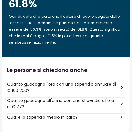
61.8
%
Quindi, dato che sia tu che il datore di lavoro pagate delle
tasse sul tuo stipendio, se prima le tasse sembravano
essere del 50.3%, sono in realtà del 61.8%. Questo significa
che in realtà paghi il 11.5% in più di tasse di quanto
sembrasse inizialmente.
Le persone si chiedono anche
Quanto guadagno l'ora con uno stipendio annuale di
€ 160 200?
Quanto guadagno all'anno con uno stipendio all'ora
di € 77?
Qual è lo stipendio medio in Italia?