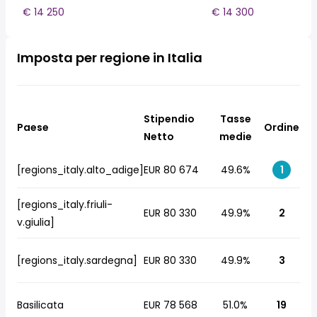
€ 14 250
€ 14 300
Imposta per regione in Italia
Stipendio
Tasse
Paese
Ordine
Netto
medie
[regions_italy.alto_adige]
EUR 80 674
49.6%
1
[regions_italy.friuli-
EUR 80 330
49.9%
2
v.giulia]
[regions_italy.sardegna]
EUR 80 330
49.9%
3
Basilicata
EUR 78 568
51.0%
19