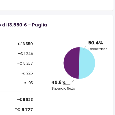
 di 13.550 € - Puglia
50.4%
€ 13 550
Totale tasse
-€ 1 245
-€ 5 257
-€ 226
49.6%
-€ 95
Stipendio Netto
-€ 6 823
*€ 6 727