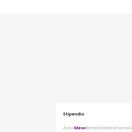
Stipendio
Anno
Mese
Bimensile
Settimana
G