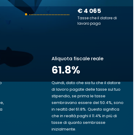
€ 4 065
Tasse che il datore di
lavoro paga
Aliquota fiscale reale
61.8
%
o
Quindi, dato che sia tu che il datore
di lavoro pagate delle tasse sul tuo
stipendio, se prima le tasse
le,
sembravano essere del 50.4%, sono
va
in realtà del 61.8%. Questo significa
che in realtà paghi il 11.4% in più di
tasse di quanto sembrasse
inizialmente.