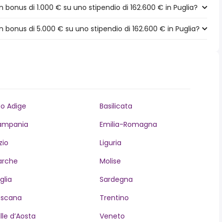
bonus di 1.000 € su uno stipendio di 162.600 € in Puglia?
bonus di 5.000 € su uno stipendio di 162.600 € in Puglia?
to Adige
Basilicata
ampania
Emilia-Romagna
zio
Liguria
arche
Molise
glia
Sardegna
oscana
Trentino
lle d’Aosta
Veneto