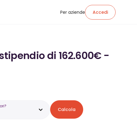
Per aziende
Accedi
stipendio di 162.600€ -
ori?
Calcola