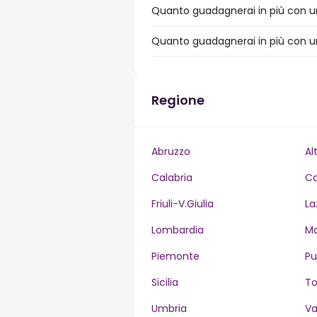
Quanto guadagnerai in più con un 
Quanto guadagnerai in più con un 
Regione
Abruzzo
Al
Calabria
C
Friuli-V.Giulia
La
Lombardia
M
Piemonte
Pu
Sicilia
T
Umbria
Va