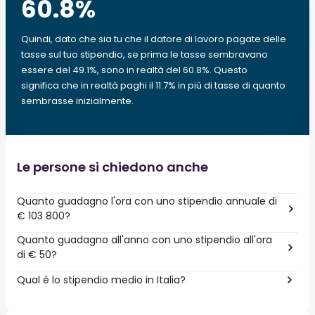
60.8
%
Quindi, dato che sia tu che il datore di lavoro pagate delle
tasse sul tuo stipendio, se prima le tasse sembravano
essere del 49.1%, sono in realtà del 60.8%. Questo
significa che in realtà paghi il 11.7% in più di tasse di quanto
sembrasse inizialmente.
Le persone si chiedono anche
Quanto guadagno l'ora con uno stipendio annuale di
€ 103 800?
Quanto guadagno all'anno con uno stipendio all'ora
di € 50?
Qual è lo stipendio medio in Italia?