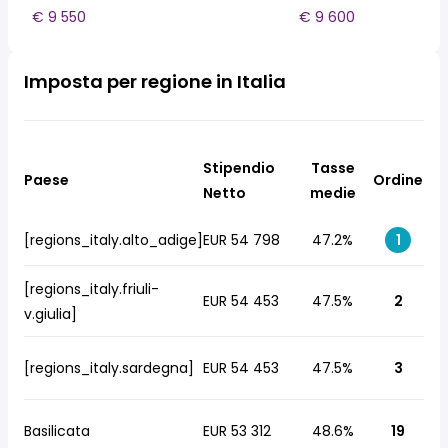
€ 9 550
€ 9 600
Imposta per regione in Italia
Stipendio
Tasse
Paese
Ordine
Netto
medie
[regions_italy.alto_adige]
EUR 54 798
47.2%
1
[regions_italy.friuli-
EUR 54 453
47.5%
2
v.giulia]
[regions_italy.sardegna]
EUR 54 453
47.5%
3
Basilicata
EUR 53 312
48.6%
19