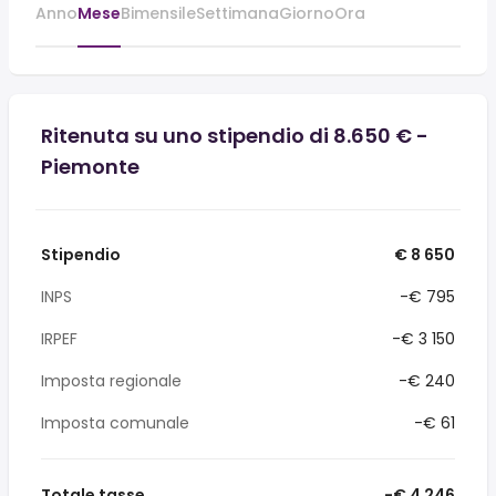
Anno
Mese
Bimensile
Settimana
Giorno
Ora
Ritenuta su uno stipendio di 8.650 € -
Piemonte
Stipendio
€ 8 650
INPS
-€ 795
IRPEF
-€ 3 150
Imposta regionale
-€ 240
Imposta comunale
-€ 61
Totale tasse
-€ 4 246