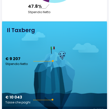
47.8%
Stipendio Netto
Il Taxberg
€ 9 207
Stipendio Netto
€ 10 043
Tasse che paghi