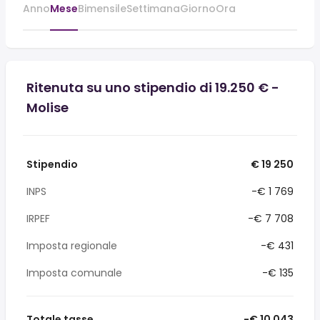
Anno
Mese
Bimensile
Settimana
Giorno
Ora
Ritenuta su uno stipendio di 19.250 € -
Molise
Stipendio
€ 19 250
INPS
-€ 1 769
IRPEF
-€ 7 708
Imposta regionale
-€ 431
Imposta comunale
-€ 135
Totale tasse
-€ 10 043