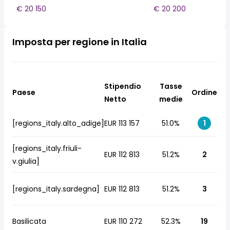
€ 20 150
€ 20 200
Imposta per regione in Italia
Stipendio
Tasse
Paese
Ordine
Netto
medie
[regions_italy.alto_adige]
EUR 113 157
51.0%
1
[regions_italy.friuli-
EUR 112 813
51.2%
2
v.giulia]
[regions_italy.sardegna]
EUR 112 813
51.2%
3
Basilicata
EUR 110 272
52.3%
19