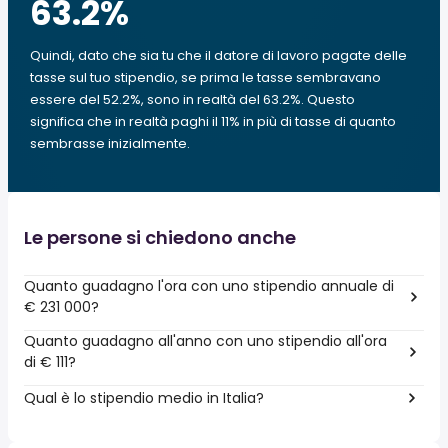
63.2
%
Quindi, dato che sia tu che il datore di lavoro pagate delle
tasse sul tuo stipendio, se prima le tasse sembravano
essere del 52.2%, sono in realtà del 63.2%. Questo
significa che in realtà paghi il 11% in più di tasse di quanto
sembrasse inizialmente.
Le persone si chiedono anche
Quanto guadagno l'ora con uno stipendio annuale di
€ 231 000?
Quanto guadagno all'anno con uno stipendio all'ora
di € 111?
Qual è lo stipendio medio in Italia?