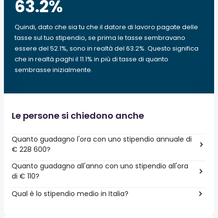
63.2
%
Quindi, dato che sia tu che il datore di lavoro pagate delle
tasse sul tuo stipendio, se prima le tasse sembravano
essere del 52.1%, sono in realtà del 63.2%. Questo significa
che in realtà paghi il 11.1% in più di tasse di quanto
sembrasse inizialmente.
Le persone si chiedono anche
Quanto guadagno l'ora con uno stipendio annuale di
€ 228 600?
Quanto guadagno all'anno con uno stipendio all'ora
di € 110?
Qual è lo stipendio medio in Italia?