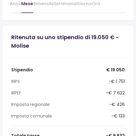
Anno
Mese
Bimensile
Settimana
Giorno
Ora
Ritenuta su uno stipendio di 19.050 € -
Molise
Stipendio
€ 19 050
INPS
-€ 1 751
IRPEF
-€ 7 622
Imposta regionale
-€ 426
Imposta comunale
-€ 133
Totale tasse
-€ 9 932