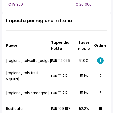
€ 19 950
€ 20 000
Imposta per regione in Italia
Stipendio
Tasse
Paese
Ordine
Netto
medie
[regions_italy.alto_adige]
EUR 112 056
51.0%
1
[regions_italy.friuli-
EUR 111 712
51.1%
2
v.giulia]
[regions_italy.sardegna]
EUR 111 712
51.1%
3
Basilicata
EUR 109 197
52.2%
19