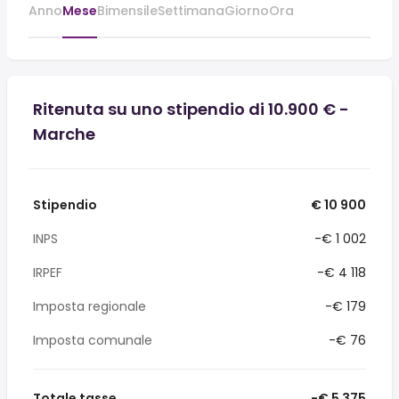
Anno
Mese
Bimensile
Settimana
Giorno
Ora
Ritenuta su uno stipendio di 10.900 € -
Marche
Stipendio
€ 10 900
INPS
-€ 1 002
IRPEF
-€ 4 118
Imposta regionale
-€ 179
Imposta comunale
-€ 76
Totale tasse
-€ 5 375