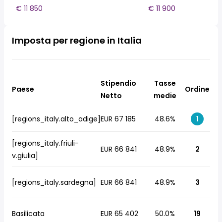
€ 11 850
€ 11 900
Imposta per regione in Italia
Stipendio
Tasse
Paese
Ordine
Netto
medie
[regions_italy.alto_adige]
EUR 67 185
48.6%
1
[regions_italy.friuli-
EUR 66 841
48.9%
2
v.giulia]
[regions_italy.sardegna]
EUR 66 841
48.9%
3
Basilicata
EUR 65 402
50.0%
19