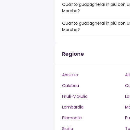
Quanto guadagnerai in più con un 
Marche?
Quanto guadagnerai in più con un
Marche?
Regione
Abruzzo
Al
Calabria
C
Friuli-V.Giulia
La
Lombardia
M
Piemonte
Pu
Sicilia
T