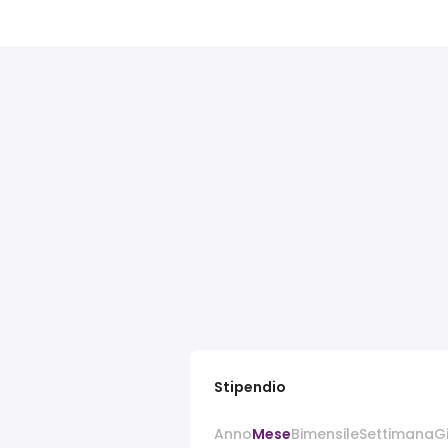
Stipendio
Anno
Mese
Bimensile
Settimana
G