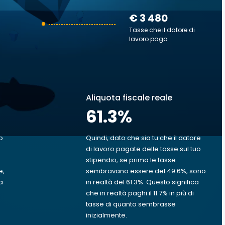
€ 3 480
Tasse che il datore di
lavoro paga
Aliquota fiscale reale
61.3
%
o
Quindi, dato che sia tu che il datore
di lavoro pagate delle tasse sul tuo
stipendio, se prima le tasse
e,
sembravano essere del 49.6%, sono
a
in realtà del 61.3%. Questo significa
che in realtà paghi il 11.7% in più di
tasse di quanto sembrasse
inizialmente.