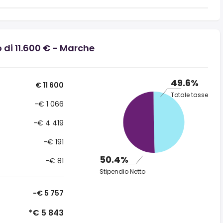
 di 11.600 € - Marche
49.6%
€ 11 600
Totale tasse
-€ 1 066
-€ 4 419
-€ 191
50.4%
-€ 81
Stipendio Netto
-€ 5 757
*€ 5 843