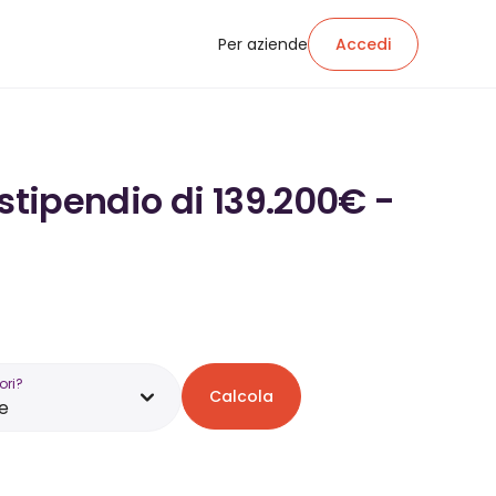
Per aziende
Accedi
stipendio di 139.200€ -
ori?
Calcola
e