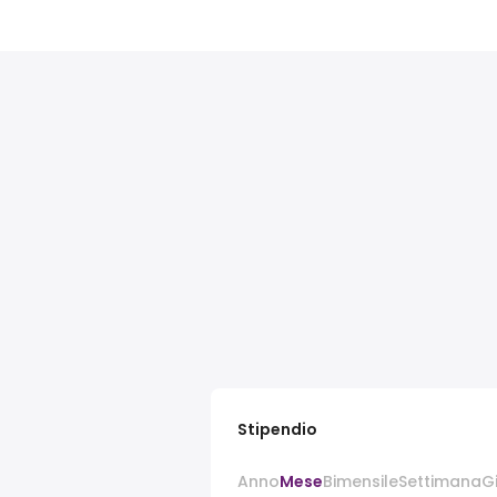
Stipendio
Anno
Mese
Bimensile
Settimana
G