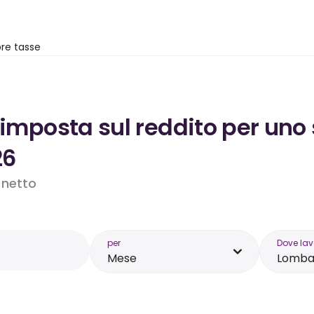
re tasse
’imposta sul reddito per uno 
26
o netto
per
Dove lav
Mese
Lomba