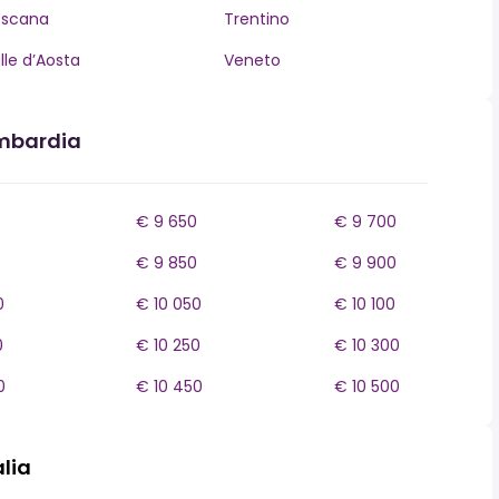
oscana
Trentino
lle d’Aosta
Veneto
ombardia
€ 9 650
€ 9 700
€ 9 850
€ 9 900
0
€ 10 050
€ 10 100
0
€ 10 250
€ 10 300
0
€ 10 450
€ 10 500
alia