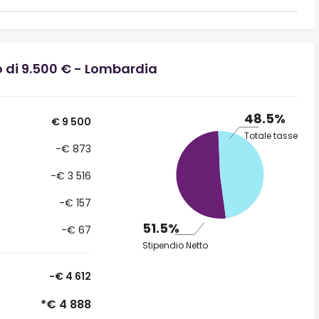
o di 9.500 € - Lombardia
48.5%
€ 9 500
Totale tasse
-€ 873
-€ 3 516
-€ 157
51.5%
-€ 67
Stipendio Netto
-€ 4 612
*€ 4 888