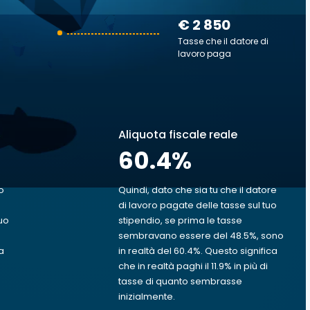
€ 2 850
Tasse che il datore di
lavoro paga
Aliquota fiscale reale
60.4
%
o
Quindi, dato che sia tu che il datore
di lavoro pagate delle tasse sul tuo
uo
stipendio, se prima le tasse
sembravano essere del 48.5%, sono
a
in realtà del 60.4%. Questo significa
che in realtà paghi il 11.9% in più di
tasse di quanto sembrasse
inizialmente.