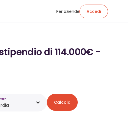
Per aziende
Accedi
stipendio di 114.000€ -
ori?
Calcola
rdia