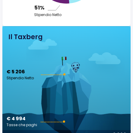
51%
Stipendio Netto
Il Taxberg
€ 5 206
Stipendio Netto
€ 4 994
Tasse che paghi