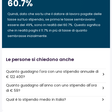
60.7
%
Quindi, dato che sia tu che il datore di lavoro pagate delle
tasse sul tuo stipendio, se prima le tasse sembravano
essere del 49%, sono in realtà del 60.7%. Questo significa
che in realtà paghi il 11.7% in più di tasse di quanto
sembrasse inizialmente.
Le persone si chiedono anche
Quanto guadagno l'ora con uno stipendio annuale di
€ 122 400?
Quanto guadagno all'anno con uno stipendio all'ora
di € 59?
Qual è lo stipendio medio in Italia?