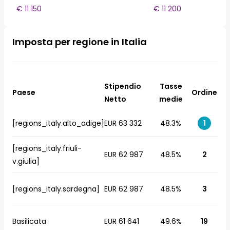
€ 11 150
€ 11 200
Imposta per regione in Italia
Stipendio
Tasse
Paese
Ordine
Netto
medie
[regions_italy.alto_adige]
EUR 63 332
48.3%
1
[regions_italy.friuli-
EUR 62 987
48.5%
2
v.giulia]
[regions_italy.sardegna]
EUR 62 987
48.5%
3
Basilicata
EUR 61 641
49.6%
19