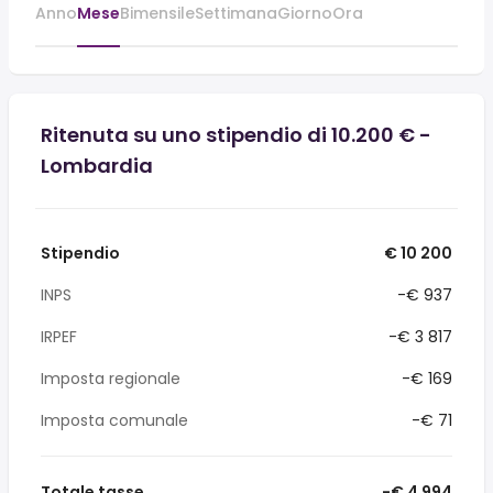
Anno
Mese
Bimensile
Settimana
Giorno
Ora
Ritenuta su uno stipendio di 10.200 € -
Lombardia
Stipendio
€ 10 200
INPS
-€ 937
IRPEF
-€ 3 817
Imposta regionale
-€ 169
Imposta comunale
-€ 71
Totale tasse
-€ 4 994