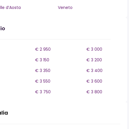
lle d’Aosta
Veneto
io
€ 2 950
€ 3 000
€ 3 150
€ 3 200
€ 3 350
€ 3 400
€ 3 550
€ 3 600
€ 3 750
€ 3 800
alia