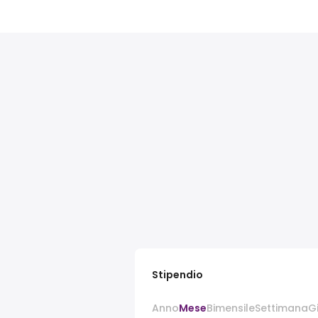
Stipendio
Anno
Mese
Bimensile
Settimana
G