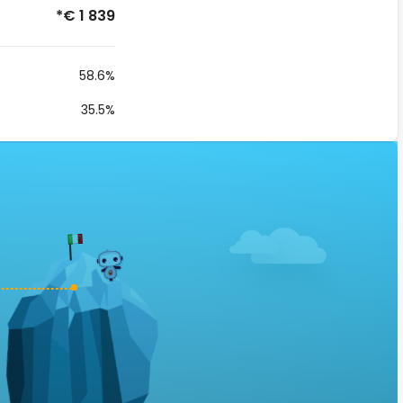
*€ 1 839
58.6%
35.5%