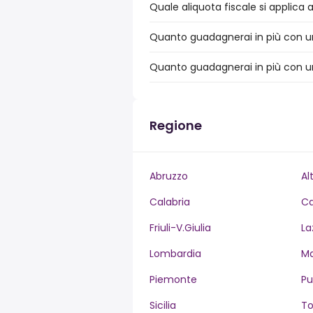
Quale aliquota fiscale si applica 
Quanto guadagnerai in più con un 
Quanto guadagnerai in più con un
Regione
Abruzzo
Al
Calabria
C
Friuli-V.Giulia
La
Lombardia
M
Piemonte
Pu
Sicilia
T