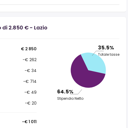
 di 2.850 € - Lazio
35.5%
€ 2 850
Totale tasse
-€ 262
-€ 34
-€ 714
64.5%
-€ 49
Stipendio Netto
-€ 20
-€ 1 011