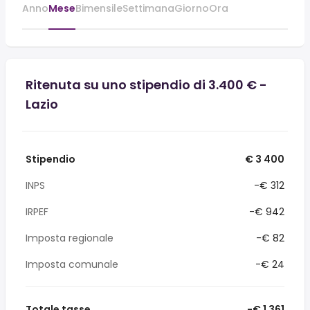
Anno
Mese
Bimensile
Settimana
Giorno
Ora
Ritenuta su uno stipendio di 3.400 € -
Lazio
Stipendio
€ 3 400
INPS
-€ 312
IRPEF
-€ 942
Imposta regionale
-€ 82
Imposta comunale
-€ 24
Totale tasse
-€ 1 361