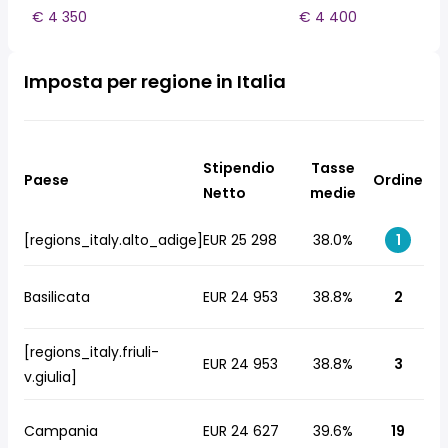
€ 4 350
€ 4 400
Imposta per regione in Italia
Stipendio
Tasse
Paese
Ordine
Netto
medie
[regions_italy.alto_adige]
EUR 25 298
38.0%
1
Basilicata
EUR 24 953
38.8%
2
[regions_italy.friuli-
EUR 24 953
38.8%
3
v.giulia]
Campania
EUR 24 627
39.6%
19