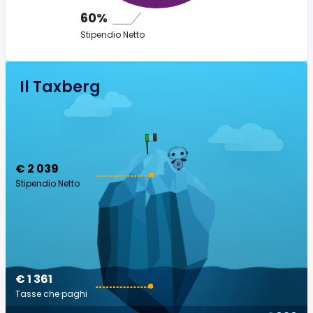
60%
Stipendio Netto
Il Taxberg
€ 2 039
Stipendio Netto
€ 1 361
Tasse che paghi