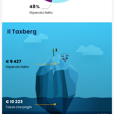
48%
Stipendio Netto
Il Taxberg
€ 9 427
Stipendio Netto
€ 10 223
Tasse che paghi