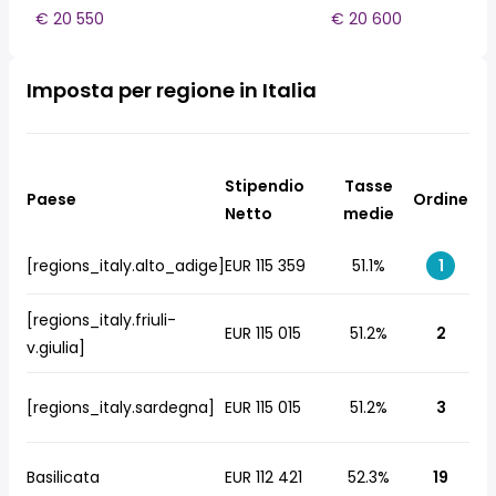
€ 20 550
€ 20 600
Imposta per regione in Italia
Stipendio
Tasse
Paese
Ordine
Netto
medie
[regions_italy.alto_adige]
EUR 115 359
51.1%
1
[regions_italy.friuli-
EUR 115 015
51.2%
2
v.giulia]
[regions_italy.sardegna]
EUR 115 015
51.2%
3
Basilicata
EUR 112 421
52.3%
19