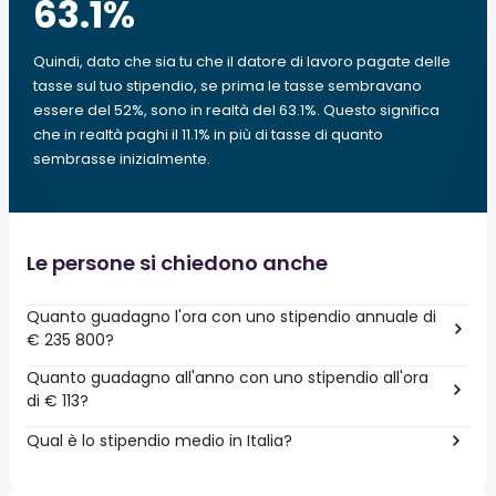
63.1
%
Quindi, dato che sia tu che il datore di lavoro pagate delle
tasse sul tuo stipendio, se prima le tasse sembravano
essere del 52%, sono in realtà del 63.1%. Questo significa
che in realtà paghi il 11.1% in più di tasse di quanto
sembrasse inizialmente.
Le persone si chiedono anche
Quanto guadagno l'ora con uno stipendio annuale di
€ 235 800?
Quanto guadagno all'anno con uno stipendio all'ora
di € 113?
Qual è lo stipendio medio in Italia?