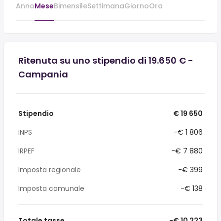
Anno
Mese
Bimensile
Settimana
Giorno
Ora
Ritenuta su uno stipendio di 19.650 € -
Campania
Stipendio
€ 19 650
INPS
-€ 1 806
IRPEF
-€ 7 880
Imposta regionale
-€ 399
Imposta comunale
-€ 138
Totale tasse
-€ 10 223