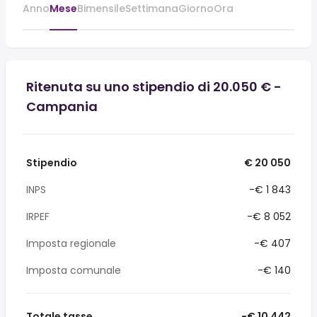
Anno
Mese
Bimensile
Settimana
Giorno
Ora
Ritenuta su uno stipendio di 20.050 € -
Campania
Stipendio
€ 20 050
INPS
-€ 1 843
IRPEF
-€ 8 052
Imposta regionale
-€ 407
Imposta comunale
-€ 140
Totale tasse
-€ 10 442