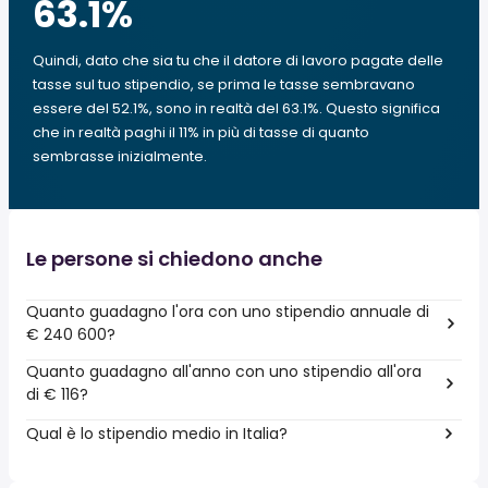
63.1
%
Quindi, dato che sia tu che il datore di lavoro pagate delle
tasse sul tuo stipendio, se prima le tasse sembravano
essere del 52.1%, sono in realtà del 63.1%. Questo significa
che in realtà paghi il 11% in più di tasse di quanto
sembrasse inizialmente.
Le persone si chiedono anche
Quanto guadagno l'ora con uno stipendio annuale di
€ 240 600?
Quanto guadagno all'anno con uno stipendio all'ora
di € 116?
Qual è lo stipendio medio in Italia?