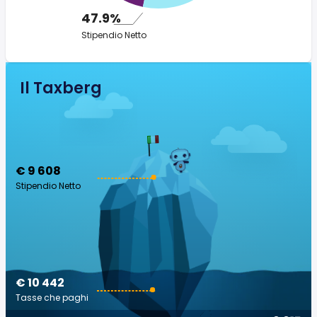
47.9%
Stipendio Netto
Il Taxberg
€ 9 608
Stipendio Netto
€ 10 442
Tasse che paghi