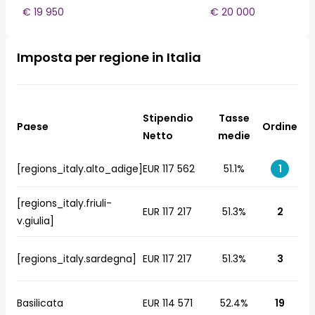
€ 19 950
€ 20 000
Imposta per regione in Italia
Stipendio
Tasse
Paese
Ordine
Netto
medie
[regions_italy.alto_adige]
EUR 117 562
51.1%
1
[regions_italy.friuli-
EUR 117 217
51.3%
2
v.giulia]
[regions_italy.sardegna]
EUR 117 217
51.3%
3
Basilicata
EUR 114 571
52.4%
19