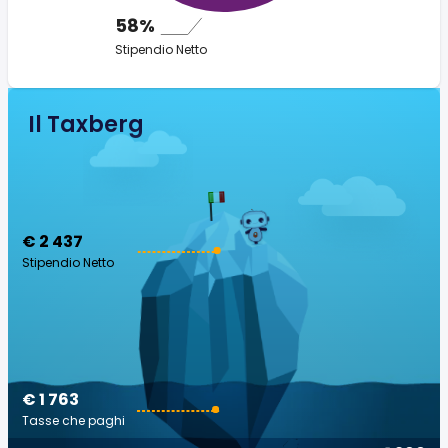
58%
Stipendio Netto
Il Taxberg
€ 2 437
Stipendio Netto
€ 1 763
Tasse che paghi