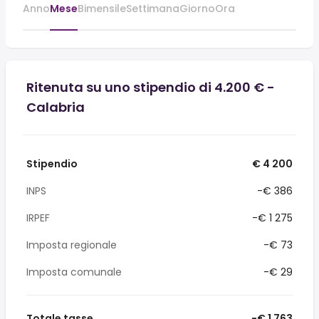
Anno
Mese
Bimensile
Settimana
Giorno
Ora
Ritenuta su uno stipendio di 4.200 € -
Calabria
Stipendio
€ 4 200
INPS
-€ 386
IRPEF
-€ 1 275
Imposta regionale
-€ 73
Imposta comunale
-€ 29
Totale tasse
-€ 1 763