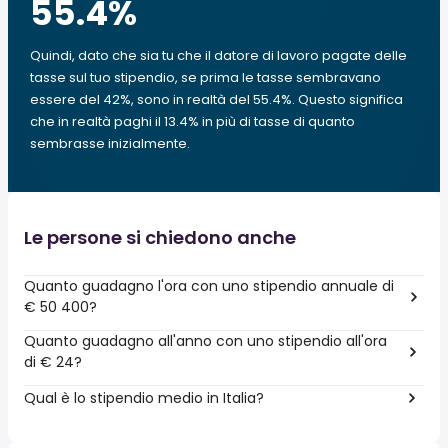
55.4
%
Quindi, dato che sia tu che il datore di lavoro pagate delle
tasse sul tuo stipendio, se prima le tasse sembravano
essere del 42%, sono in realtà del 55.4%. Questo significa
che in realtà paghi il 13.4% in più di tasse di quanto
sembrasse inizialmente.
Le persone si chiedono anche
Quanto guadagno l'ora con uno stipendio annuale di
€ 50 400?
Quanto guadagno all'anno con uno stipendio all'ora
di € 24?
Qual è lo stipendio medio in Italia?