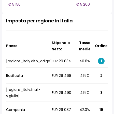
€ 5 150
€ 5 200
Imposta per regione in Italia
Stipendio
Tasse
Paese
Ordine
Netto
medie
[regions_italy.alto_adige]
EUR 29 834
40.8%
1
Basilicata
EUR 29 468
41.5%
2
[regions_italy.friuli-
EUR 29 490
41.5%
3
v.giulia]
Campania
EUR 29 087
42.3%
19