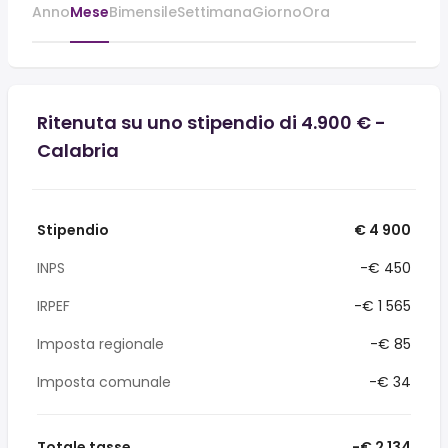
Anno
Mese
Bimensile
Settimana
Giorno
Ora
Ritenuta su uno stipendio di 4.900 € -
Calabria
Stipendio
€ 4 900
INPS
-€ 450
IRPEF
-€ 1 565
Imposta regionale
-€ 85
Imposta comunale
-€ 34
Totale tasse
-€ 2 134