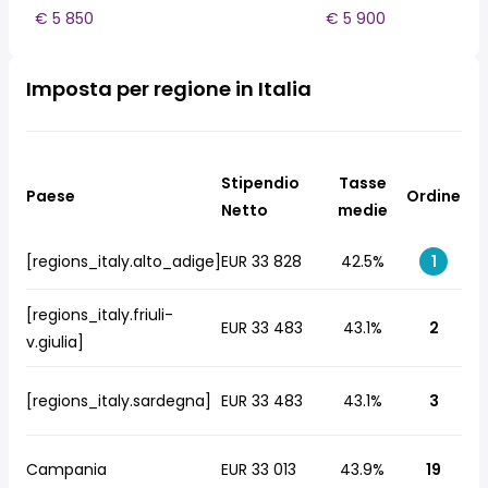
€ 5 850
€ 5 900
Imposta per regione in Italia
Stipendio
Tasse
Paese
Ordine
Netto
medie
[regions_italy.alto_adige]
EUR 33 828
42.5%
1
[regions_italy.friuli-
EUR 33 483
43.1%
2
v.giulia]
[regions_italy.sardegna]
EUR 33 483
43.1%
3
Campania
EUR 33 013
43.9%
19