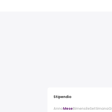
Stipendio
Anno
Mese
Bimensile
Settimana
G