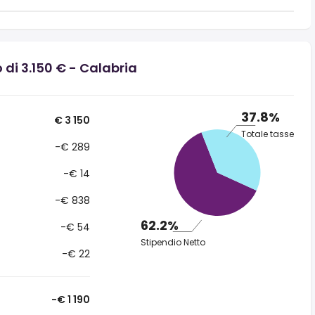
 di 3.150 € - Calabria
37.8%
€ 3 150
Totale tasse
-€ 289
-€ 14
-€ 838
62.2%
-€ 54
Stipendio Netto
-€ 22
-€ 1 190