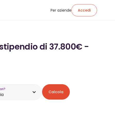
Per aziende
Accedi
 stipendio di 37.800€ -
ori?
Calcola
ia