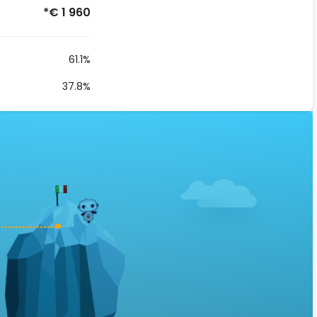
*€ 1 960
61.1%
37.8%