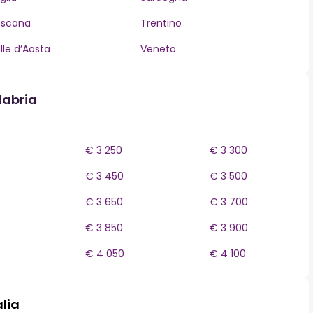
oscana
Trentino
lle d’Aosta
Veneto
labria
€ 3 250
€ 3 300
€ 3 450
€ 3 500
€ 3 650
€ 3 700
€ 3 850
€ 3 900
0
€ 4 050
€ 4 100
alia