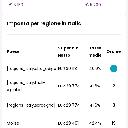
€ 5 150
€ 5 200
Imposta per regione in Italia
Stipendio
Tasse
Paese
Ordine
Netto
medie
[regions_italy.alto_adige]
EUR 30 118
40.9%
1
[regions_italy.friuli-
EUR 29 774
41.6%
2
v.giulia]
[regions_italy.sardegna]
EUR 29 774
41.6%
3
Molise
EUR 29 401
42.4%
19