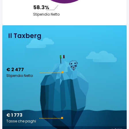
58.3%
Stipendio Netto
Il Taxberg
€ 2 477
Stipendio Netto
€ 1 773
Tasse che paghi