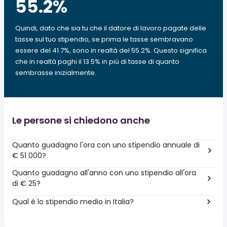
55.2
%
Quindi, dato che sia tu che il datore di lavoro pagate delle
tasse sul tuo stipendio, se prima le tasse sembravano
essere del 41.7%, sono in realtà del 55.2%. Questo significa
che in realtà paghi il 13.5% in più di tasse di quanto
sembrasse inizialmente.
Le persone si chiedono anche
Quanto guadagno l'ora con uno stipendio annuale di
€ 51 000?
Quanto guadagno all'anno con uno stipendio all'ora
di € 25?
Qual è lo stipendio medio in Italia?