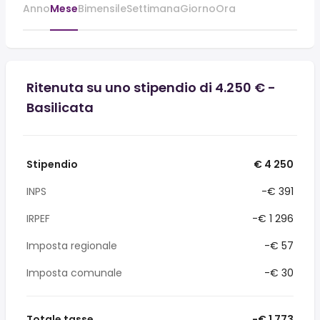
Anno
Mese
Bimensile
Settimana
Giorno
Ora
Ritenuta su uno stipendio di 4.250 € -
Basilicata
Stipendio
€ 4 250
INPS
-€ 391
IRPEF
-€ 1 296
Imposta regionale
-€ 57
Imposta comunale
-€ 30
Totale tasse
-€ 1 773