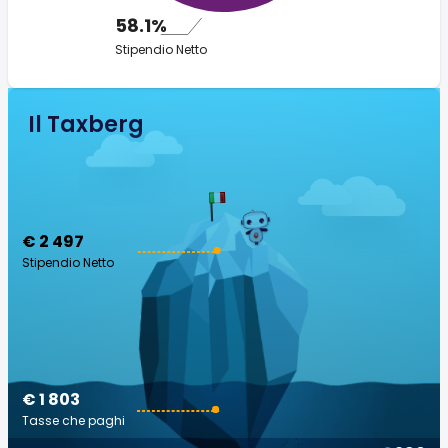
58.1%
Stipendio Netto
Il Taxberg
€ 2 497
Stipendio Netto
€ 1 803
Tasse che paghi