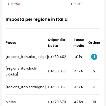
€ 5 250
€ 5 300
Imposta per regione in Italia
Stipendio
Tasse
Paese
Ordine
Netto
medie
[regions_italy.alto_adige]
EUR 30 402
41.1%
1
[regions_italy.friuli-
EUR 30 057
41.7%
2
v.giulia]
[regions_italy.sardegna]
EUR 30 057
41.7%
3
Molise
EUR 29 679
42.5%
19