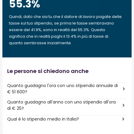
55.3
%
Quindi, dato che sia tu che il datore di lavoro pagate delle
tasse sul tuo stipendio, se prima le tasse sembravano
essere del 41.9%, sono in realtà del 55.3%. Questo
significa che in realtà paghi il 13.4% in più di tasse di
quanto sembrasse inizialmente.
Le persone si chiedono anche
Quanto guadagno l'ora con uno stipendio annuale di
€ 51 600?
Quanto guadagno all'anno con uno stipendio all'ora
di € 25?
Qual è lo stipendio medio in Italia?