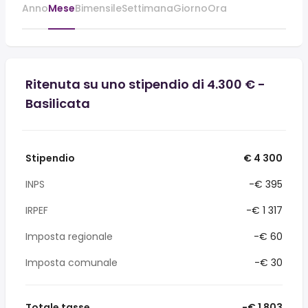
Anno
Mese
Bimensile
Settimana
Giorno
Ora
Ritenuta su uno stipendio di 4.300 € -
Basilicata
Stipendio
€ 4 300
INPS
-€ 395
IRPEF
-€ 1 317
Imposta regionale
-€ 60
Imposta comunale
-€ 30
Totale tasse
-€ 1 803