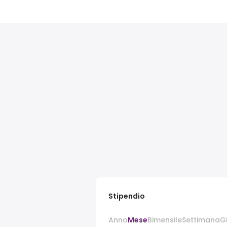
Stipendio
Anno
Mese
Bimensile
Settimana
G