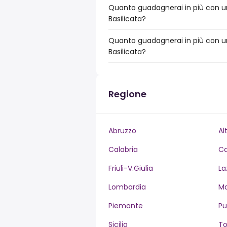
Quanto guadagnerai in più con un 
Basilicata?
Quanto guadagnerai in più con un
Basilicata?
Regione
Abruzzo
Al
Calabria
C
Friuli-V.Giulia
La
Lombardia
M
Piemonte
Pu
Sicilia
T