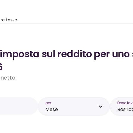
re tasse
’imposta sul reddito per uno 
6
o netto
per
Dove lav
Mese
Basilic