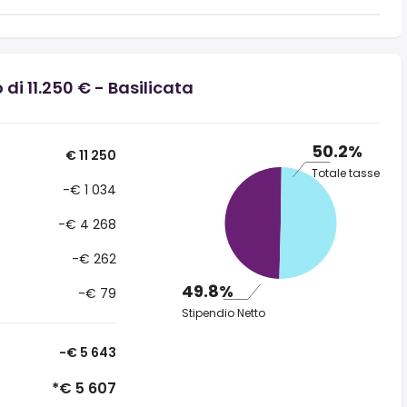
di 11.250 € - Basilicata
50.2%
€ 11 250
Totale tasse
-€ 1 034
-€ 4 268
-€ 262
49.8%
-€ 79
Stipendio Netto
-€ 5 643
*€ 5 607