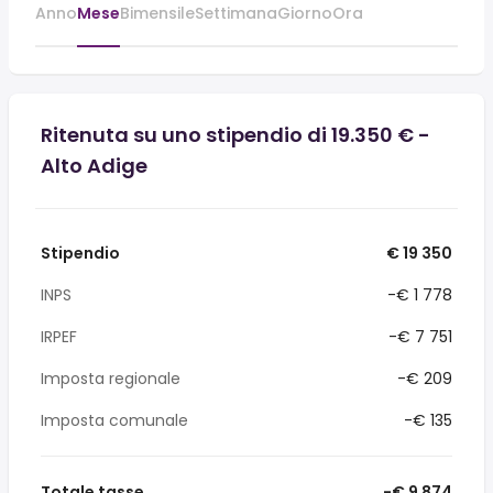
Anno
Mese
Bimensile
Settimana
Giorno
Ora
Ritenuta su uno stipendio di 19.350 € -
Alto Adige
Stipendio
€ 19 350
INPS
-€ 1 778
IRPEF
-€ 7 751
Imposta regionale
-€ 209
Imposta comunale
-€ 135
Totale tasse
-€ 9 874