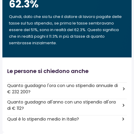
62.3
%
Quindi, dato che sia tu che il datore di lavoro pagate delle
tasse sul tuo stipendio, se prima le tasse sembravano
essere del 51%, sono in realtà del 62.3%. Questo significa
che in realtà paghi il 11.3% in più di tasse di quanto
sembrasse inizialmente.
Le persone si chiedono anche
Quanto guadagno l'ora con uno stipendio annuale di
€ 232 200?
Quanto guadagno all'anno con uno stipendio all'ora
di € 112?
Qual è lo stipendio medio in Italia?