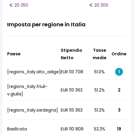
€ 20 250
€ 20 300
Imposta per regione in Italia
Stipendio
Tasse
Paese
Ordine
Netto
medie
[regions_italy.alto_adige]
EUR 113 708
51.0%
1
[regions_italy.friuli-
EUR 113 363
51.2%
2
v.giulia]
[regions_italy.sardegna]
EUR 113 363
51.2%
3
Basilicata
EUR 110 809
52.3%
19