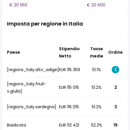
€ 20 550
€ 20 600
Imposta per regione in Italia
Stipendio
Tasse
Paese
Ordine
Netto
medie
[regions_italy.alto_adige]
EUR 115 359
51.1%
1
[regions_italy.friuli-
EUR 115 015
51.2%
2
v.giulia]
[regions_italy.sardegna]
EUR 115 015
51.2%
3
Basilicata
EUR 112 421
52.3%
19