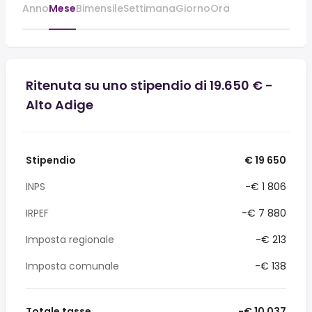
Anno
Mese
Bimensile
Settimana
Giorno
Ora
Ritenuta su uno stipendio di 19.650 € -
Alto Adige
Stipendio
€ 19 650
INPS
-€ 1 806
IRPEF
-€ 7 880
Imposta regionale
-€ 213
Imposta comunale
-€ 138
Totale tasse
-€ 10 037