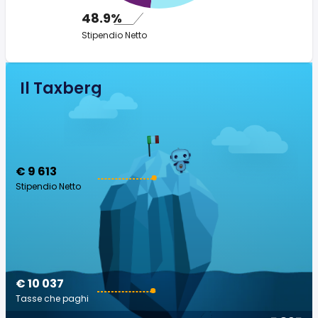
48.9%
Stipendio Netto
Il Taxberg
€ 9 613
Stipendio Netto
€ 10 037
Tasse che paghi