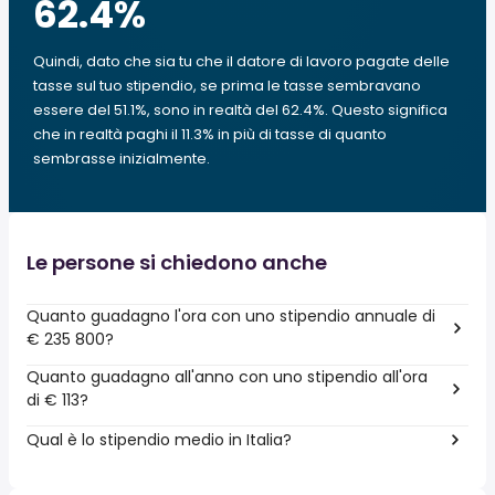
62.4
%
Quindi, dato che sia tu che il datore di lavoro pagate delle
tasse sul tuo stipendio, se prima le tasse sembravano
essere del 51.1%, sono in realtà del 62.4%. Questo significa
che in realtà paghi il 11.3% in più di tasse di quanto
sembrasse inizialmente.
Le persone si chiedono anche
Quanto guadagno l'ora con uno stipendio annuale di
€ 235 800?
Quanto guadagno all'anno con uno stipendio all'ora
di € 113?
Qual è lo stipendio medio in Italia?