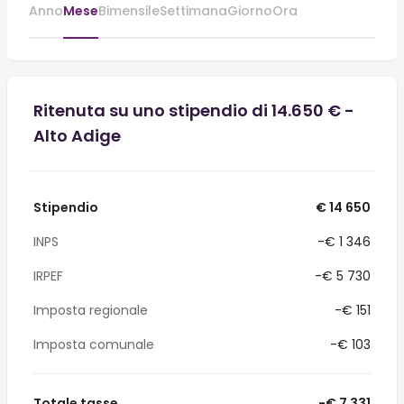
Anno
Mese
Bimensile
Settimana
Giorno
Ora
Ritenuta su uno stipendio di 14.650 € -
Alto Adige
Stipendio
€ 14 650
INPS
-€ 1 346
IRPEF
-€ 5 730
Imposta regionale
-€ 151
Imposta comunale
-€ 103
Totale tasse
-€ 7 331