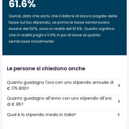
61.6
%
Quindi, dato che sia tu che il datore di lavoro pagate delle
tasse sul tuo stipendio, se prima le tasse sembravano
essere del 50%, sono in realtà del 61.6%. Questo significa
che in realtà paghi il 11.6% in più di tasse di quanto
sembrasse inizialmente.
Le persone si chiedono anche
Quanto guadagno l'ora con uno stipendio annuale di
€ 175 800?
Quanto guadagno all'anno con uno stipendio all'ora
di € 85?
Qual è lo stipendio medio in Italia?