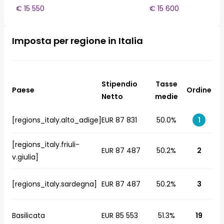
€ 15 550
€ 15 600
Imposta per regione in Italia
Stipendio
Tasse
Paese
Ordine
Netto
medie
[regions_italy.alto_adige]
EUR 87 831
50.0%
1
[regions_italy.friuli-
EUR 87 487
50.2%
2
v.giulia]
[regions_italy.sardegna]
EUR 87 487
50.2%
3
Basilicata
EUR 85 553
51.3%
19