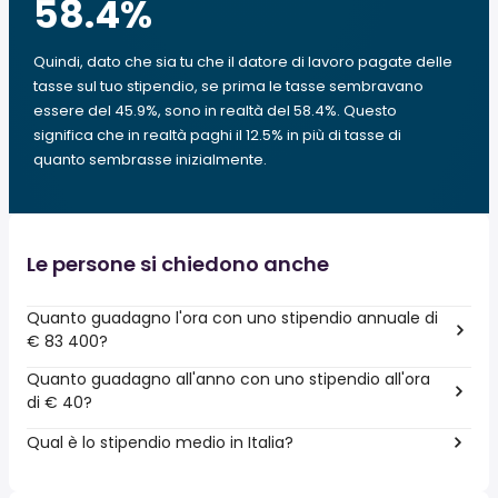
58.4
%
Quindi, dato che sia tu che il datore di lavoro pagate delle
tasse sul tuo stipendio, se prima le tasse sembravano
essere del 45.9%, sono in realtà del 58.4%. Questo
significa che in realtà paghi il 12.5% in più di tasse di
quanto sembrasse inizialmente.
Le persone si chiedono anche
Quanto guadagno l'ora con uno stipendio annuale di
€ 83 400?
Quanto guadagno all'anno con uno stipendio all'ora
di € 40?
Qual è lo stipendio medio in Italia?