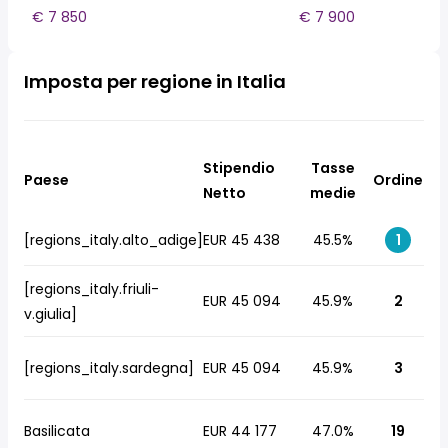
€ 7 850
€ 7 900
Imposta per regione in Italia
Stipendio
Tasse
Paese
Ordine
Netto
medie
[regions_italy.alto_adige]
EUR 45 438
45.5%
1
[regions_italy.friuli-
EUR 45 094
45.9%
2
v.giulia]
[regions_italy.sardegna]
EUR 45 094
45.9%
3
Basilicata
EUR 44 177
47.0%
19