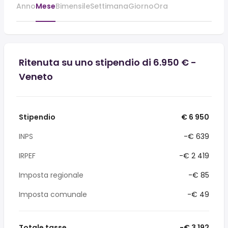
Anno
Mese
Bimensile
Settimana
Giorno
Ora
Ritenuta su uno stipendio di 6.950 € -
Veneto
Stipendio
€ 6 950
INPS
-€ 639
IRPEF
-€ 2 419
Imposta regionale
-€ 85
Imposta comunale
-€ 49
Totale tasse
-€ 3 192