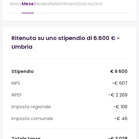
Anno
Mese
Bimensile
Settimana
Giorno
Ora
Ritenuta su uno stipendio di 6.600 € -
Umbria
Stipendio
€ 6 600
INPS
-€ 607
IRPEF
-€ 2 269
Imposta regionale
-€ 106
Imposta comunale
-€ 46
Totale tasse
-€ 3 028