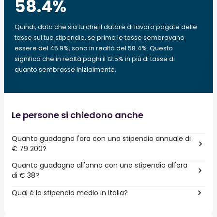
58.4
%
Quindi, dato che sia tu che il datore di lavoro pagate delle
tasse sul tuo stipendio, se prima le tasse sembravano
essere del 45.9%, sono in realtà del 58.4%. Questo
significa che in realtà paghi il 12.5% in più di tasse di
quanto sembrasse inizialmente.
Le persone si chiedono anche
Quanto guadagno l'ora con uno stipendio annuale di
€ 79 200?
Quanto guadagno all'anno con uno stipendio all'ora
di € 38?
Qual è lo stipendio medio in Italia?