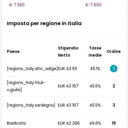
€ 7 550
€ 7 600
Imposta per regione in Italia
Stipendio
Tasse
Paese
Ordine
Netto
medie
[regions_italy.alto_adige]
EUR 43 511
45.1%
1
[regions_italy.friuli-
EUR 43 167
45.5%
2
v.giulia]
[regions_italy.sardegna]
EUR 43 167
45.5%
3
Basilicata
EUR 42 296
46.6%
19