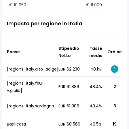
€ 10 950
€ 11 000
Imposta per regione in Italia
Stipendio
Tasse
Paese
Ordine
Netto
medie
[regions_italy.alto_adige]
EUR 62 230
48.1%
1
[regions_italy.friuli-
EUR 61 886
48.4%
2
v.giulia]
[regions_italy.sardegna]
EUR 61 886
48.4%
3
Basilicata
EUR 60 566
49.5%
19