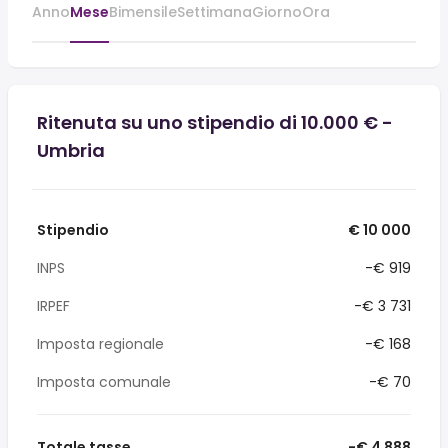
Anno
Mese
Bimensile
Settimana
Giorno
Ora
Ritenuta su uno stipendio di 10.000 € -
Umbria
Stipendio
€ 10 000
INPS
-€ 919
IRPEF
-€ 3 731
Imposta regionale
-€ 168
Imposta comunale
-€ 70
Totale tasse
-€ 4 888