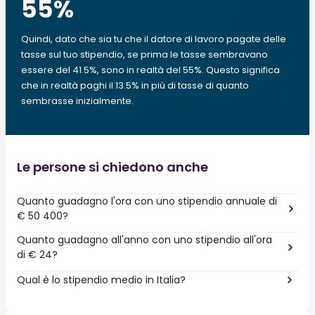
55
%
Quindi, dato che sia tu che il datore di lavoro pagate delle
tasse sul tuo stipendio, se prima le tasse sembravano
essere del 41.5%, sono in realtà del 55%. Questo significa
che in realtà paghi il 13.5% in più di tasse di quanto
sembrasse inizialmente.
Le persone si chiedono anche
Quanto guadagno l'ora con uno stipendio annuale di
€ 50 400?
Quanto guadagno all'anno con uno stipendio all'ora
di € 24?
Qual è lo stipendio medio in Italia?