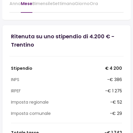
Anno
Mese
Bimensile
Settimana
Giorno
Ora
Ritenuta su uno stipendio di 4.200 € -
Trentino
Stipendio
€ 4 200
INPS
-€ 386
IRPEF
-€ 1 275
Imposta regionale
-€ 52
Imposta comunale
-€ 29
Totale tasse
-€ 1 742