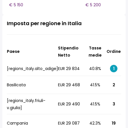
€ 5 150
€ 5 200
Imposta per regione in Italia
Stipendio
Tasse
Paese
Ordine
Netto
medie
[regions_italy.alto_adige]
EUR 29 834
40.8%
1
Basilicata
EUR 29 468
41.5%
2
[regions_italy.friuli-
EUR 29 490
41.5%
3
v.giulia]
Campania
EUR 29 087
42.3%
19